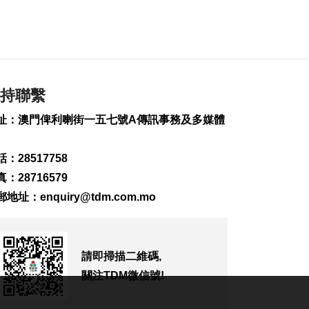
“白海豚”吹襲沖繩 數
百航班取消
2026-08-07 11:32
376
0
業界冀培訓專項認證
持聯繫
導遊對接銀髮旅遊市
場
址：澳門俾利喇街一五七號A傳訊事務及多媒體
2026-08-07 11:28
197
0
：28517758
中國澳門代表團赴汶
：28716579
萊參與亞太反洗錢組
郵地址：
enquiry@tdm.com.mo
織會議
2026-08-07 10:49
266
0
請即掃描二維碼,
司警雷霆行動截獲1男
子逾期逗留
關注TDM微信號!
2026-08-07 10:34
268
0