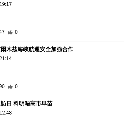
19:17
47
0
霍爾木茲海峽航運安全加強合作
21:14
90
0
訪日 料明晤高市早苗
12:48