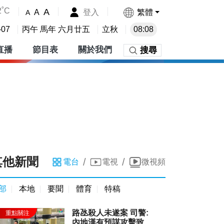
2˚C
A
登入
繁體
A
A
-07
丙午 馬年 六月廿五
立秋
08:08
直播
節目表
關於我們
搜尋
其他新聞
/
/
電台
電視
微視頻
部
本地
要聞
體育
特稿
路氹殺人未遂案 司警:
內地漢有預謀攻擊致