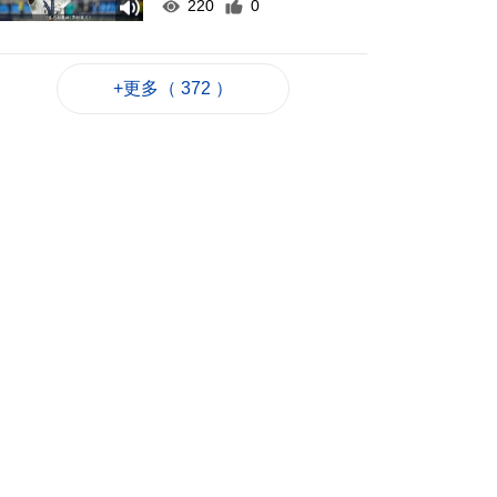
220
0
泰校園槍擊案造成包
括槍手在內7死
+更多（ 372 ）
2026-08-07 13:10
287
0
螞蟻銀行休企金融理
財服務站啟用冀實現
“旅遊+金融”
2026-08-07 12:41
447
0
黑沙環燃料倉庫本月
27日演習強化應急處
理力
2026-08-07 12:36
248
0
泰國校園槍擊案至今2
死20傷 槍手在逃
2026-08-07 12:21