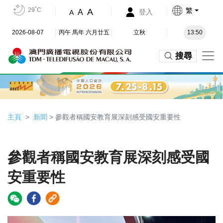
29˚C
繁
A
A
登入
A
2026-08-07
丙午 馬年 六月廿五
立秋
13:50
搜尋
主頁
新聞
> 參觀者稱國安教育展深刻感受國安重要性
參觀者稱國安教育展深刻感受國
安重要性