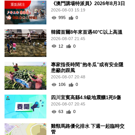
《澳門講場特派員》2026年8月3日
2026-08-03 15:19
995
0
韓國首爾8年來首遇40°C以上高溫
2026-08-07 21:45
12
0
專家指長時間”抱冬瓜”或有安全隱
患籲勿跟風
2026-08-07 20:48
106
0
四川宜賓高縣4.9級地震釀1死6傷
2026-08-07 20:45
63
0
雞頸馬路優化排水 下週一起臨時交
管