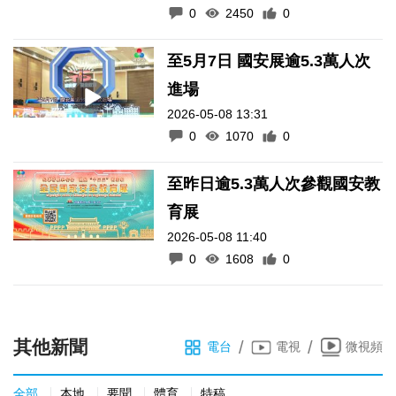
0
2450
0
至5月7日 國安展逾5.3萬人次
進場
2026-05-08 13:31
0
1070
0
至昨日逾5.3萬人次參觀國安教
育展
2026-05-08 11:40
0
1608
0
其他新聞
/
/
電台
電視
微視頻
全部
本地
要聞
體育
特稿