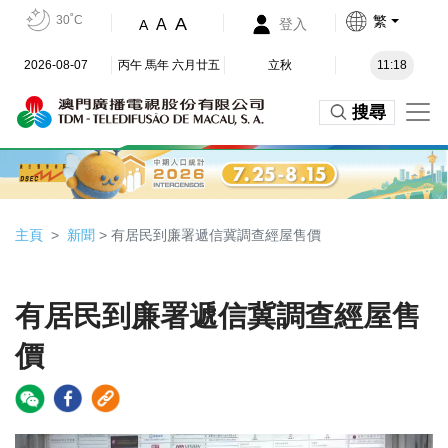
30˚C
繁
A
A
登入
A
2026-08-07
丙午 馬年 六月廿五
立秋
11:18
搜尋
主頁
新聞
> 有居民到廉署遞信冀調查經屋售價
有居民到廉署遞信冀調查經屋售
價
Video