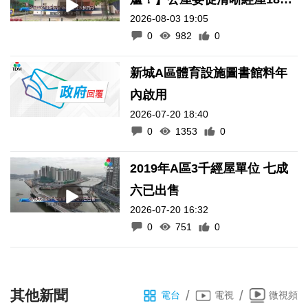
2026-08-03 19:05
日自住規則指引
0
982
0
新城A區體育設施圖書館料年
內啟用
2026-07-20 18:40
0
1353
0
2019年A區3千經屋單位 七成
六已出售
2026-07-20 16:32
0
751
0
其他新聞
/
/
電台
電視
微視頻