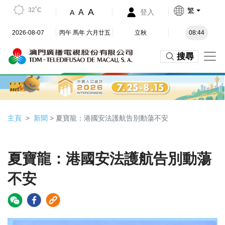
32˚C
繁
A
A
登入
A
2026-08-07
丙午 馬年 六月廿五
立秋
08:44
搜尋
主頁
新聞
> 夏寶龍：港國安法護航告別動蕩不安
夏寶龍：港國安法護航告別動蕩
不安
Video