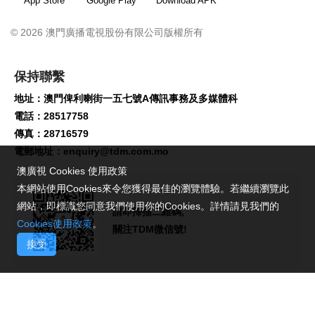
App Store
Google Play
Download APK
© 2026 澳門廣播電視股份有限公司版權所有
保持聯繫
地址：澳門俾利喇街一五七號A傳訊事務及多媒體科
電話：28517758
傳真：28716579
電郵地址：
enquiry@tdm.com.mo
澳廣視 Cookies 使用政策
本網站使用Cookies來令您獲得最佳的瀏覽體驗。若繼續瀏覽此
網站，即標識您同意我們使用你的Cookies。詳情請見我們的
請即掃描二維碼,
Cookies使用政策
。
關注TDM微信號!
接受