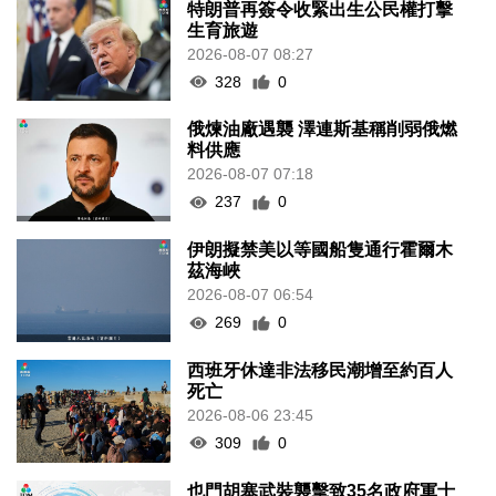
特朗普再簽令收緊出生公民權打擊
生育旅遊
2026-08-07 08:27
328
0
俄煉油廠遇襲 澤連斯基稱削弱俄燃
料供應
2026-08-07 07:18
237
0
伊朗擬禁美以等國船隻通行霍爾木
茲海峽
2026-08-07 06:54
269
0
西班牙休達非法移民潮增至約百人
死亡
2026-08-06 23:45
309
0
也門胡塞武裝襲擊致35名政府軍士