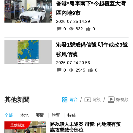
香港“粵車南下”今起覆蓋大灣
區內地9市
2026-07-25 14:29
0
832
0
港發1號戒備信號 明午或改3號
強風信號
2026-07-24 20:56
0
2945
0
其他新聞
/
/
電台
電視
微視頻
全部
本地
要聞
體育
特稿
路氹殺人未遂案 司警: 內地漢有預
謀攻擊致命部位