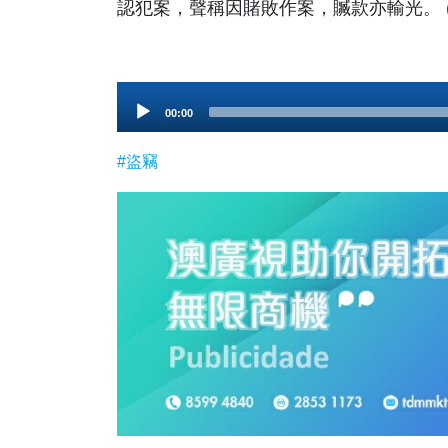
認犯案，聲稱因賭敗作案，贓款亦輸光。 (
Audio
00:00
Player
#盜竊