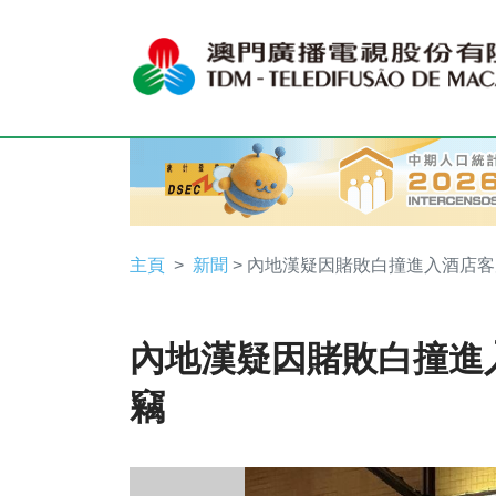
主頁
新聞
> 內地漢疑因賭敗白撞進入酒店
內地漢疑因賭敗白撞進
竊