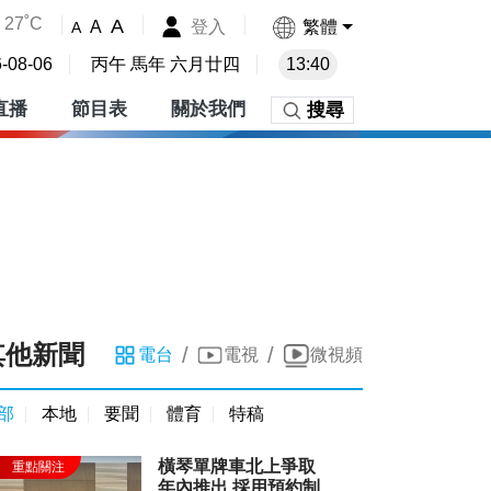
27˚C
A
登入
繁體
A
A
-08-06
丙午 馬年 六月廿四
13:40
直播
節目表
關於我們
搜尋
其他新聞
/
/
電台
電視
微視頻
部
本地
要聞
體育
特稿
橫琴單牌車北上爭取
年內推出 採用預約制