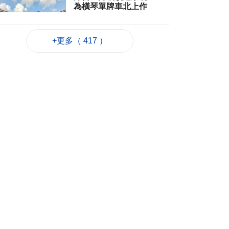
為橫琴單牌車北上作
準備
2026-08-06 19:46
167
0
+更多（ 417 ）
朝鮮向東部海域發射
短程彈道導彈
2026-08-06 19:41
59
0
陳禮祺促規範停車場
車輛升降機使用保養
2026-08-06 19:21
116
0
治安警雷霆行動截3人
逾期逗留
2026-08-06 19:20
130
0
“白海豚”料最快下週
日浙閩沿海登陸