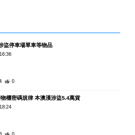
涉盜停車場單車等物品
16:36
4
0
物櫃密碼規律 本澳漢涉盜5.4萬貨
18:24
8
0