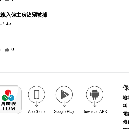
花籠入僱主房盜竊被捕
17:35
8
0
保
地
科
App Store
Google Play
Download APK
電話
傳真