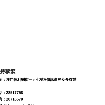
241
0
黎以商停火執行情況
以軍稱2兵遭襲身亡
2026-08-06 17:45
108
0
筷子基7旬翁疑衝出馬
路遭巴士撞傷搶救
2026-08-06 17:38
2319
0
社諮委倡以台山街市
天橋串聯北區步行網
持聯繫
2026-08-06 17:15
239
0
址：澳門俾利喇街一五七號A傳訊事務及多媒體
閩啟動防颱風四級應
急響應防禦“白海豚”
：28517758
2026-08-06 17:08
：28716579
144
0