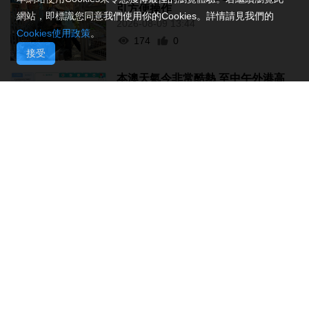
引方便操作
網站，即標識您同意我們使用你的Cookies。詳情請見我們的
2026-08-09 13:44
Cookies使用政策
。
174
0
接受
本澳天氣今非常酷熱 至中午外港高
見37.3°C
2026-08-09 12:49
1313
0
舞劇《溪山清遠》融合多元舞蹈探
討表達自我
2026-08-09 12:03
140
0
體育健康諮詢站 市民冀多舉辦助改
善體質
2026-08-09 11:51
187
0