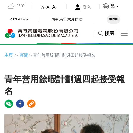
35˚C
繁
A
A
登入
A
2026-08-09
丙午 馬年 六月廿七
08:08
搜尋
主頁
新聞
> 青年善用餘暇計劃週四起接受報名
青年善用餘暇計劃週四起接受報
名