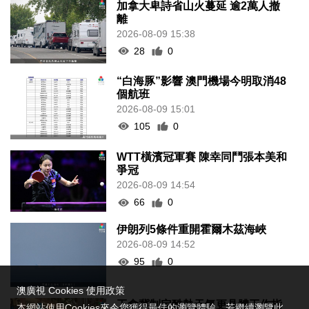
加拿大卑詩省山火蔓延 逾2萬人撤
離
2026-08-09 15:38
28
0
“白海豚”影響 澳門機場今明取消48
個航班
2026-08-09 15:01
105
0
WTT橫濱冠軍賽 陳幸同鬥張本美和
爭冠
2026-08-09 14:54
66
0
伊朗列5條件重開霍爾木茲海峽
2026-08-09 14:52
95
0
澳廣視 Cookies 使用政策
工會冀制定酷熱天氣更具體工作指
本網站使用Cookies來令您獲得最佳的瀏覽體驗。若繼續瀏覽此