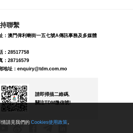
務
2026-08-09 17:00
181
0
持聯繫
第16號颱風“琵鷺” 西
北太平洋生成
址：澳門俾利喇街一五七號A傳訊事務及多媒體
2026-08-09 16:44
384
0
：28517758
日長野縣泥石流致道
：28716579
路無法通行 料約390
人被困
郵地址：
enquiry@tdm.com.mo
2026-08-09 16:03
156
0
加拿大卑詩省山火蔓
請即掃描二維碼,
延 逾2萬人撤離
關注TDM微信號!
2026-08-09 15:38
117
0
。詳情請見我們的
Cookies使用政策
。
“白海豚”影響 澳門機
場今明取消48個航班