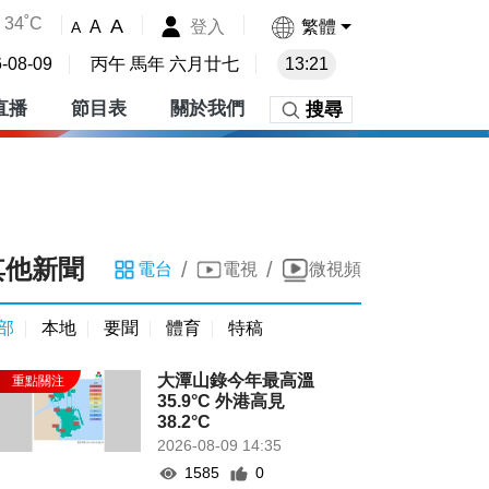
34˚C
A
登入
繁體
A
A
-08-09
丙午 馬年 六月廿七
13:21
直播
節目表
關於我們
搜尋
其他新聞
/
/
電台
電視
微視頻
部
本地
要聞
體育
特稿
大潭山錄今年最高溫
35.9°C 外港高見
38.2°C
2026-08-09 14:35
1585
0