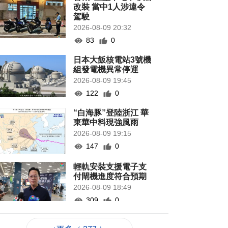
改裝 當中1人涉違令
駕駛
2026-08-09 20:32
83
0
日本大飯核電站3號機
組發電機異常停運
2026-08-09 19:45
122
0
“白海豚”登陸浙江 華
東華中料現強風雨
2026-08-09 19:15
147
0
輕軌安裝支援電子支
付閘機進度符合預期
2026-08-09 18:49
309
0
意見倡優化新口岸區