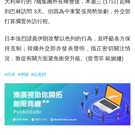
大利舉行的 7國集團外長峰會後，本週三 (17日) 起轉
到巴林訪問 3天。但因為中東緊張局勢加劇，外交部
打算擱置外訪行程。
日本強烈譴責伊朗攻擊以色列的行為，並呼籲各方保
持克制；韓國外交部亦發表聲明，指正密切關注情
況，敦促有關方面避免衝突升級。(曾雪菲 歐婉姍)
#日本
#伊朗
#以色列