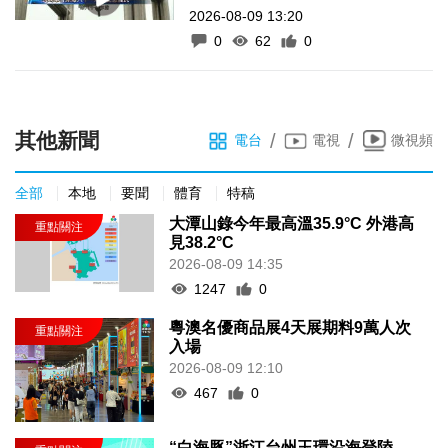
2026-08-09 13:20
0
62
0
其他新聞
/
/
電台
電視
微視頻
全部
本地
要聞
體育
特稿
大潭山錄今年最高溫35.9°C 外港高
見38.2°C
2026-08-09 14:35
1247
0
粵澳名優商品展4天展期料9萬人次
入場
2026-08-09 12:10
467
0
“白海豚”浙江台州玉環沿海登陸