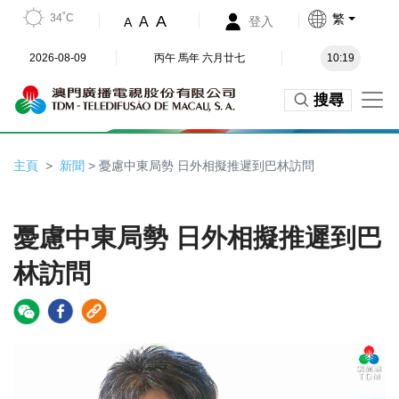
34˚C
繁
A
A
登入
A
2026-08-09
丙午 馬年 六月廿七
10:19
搜尋
主頁
新聞
> 憂慮中東局勢 日外相擬推遲到巴林訪問
憂慮中東局勢 日外相擬推遲到巴
林訪問