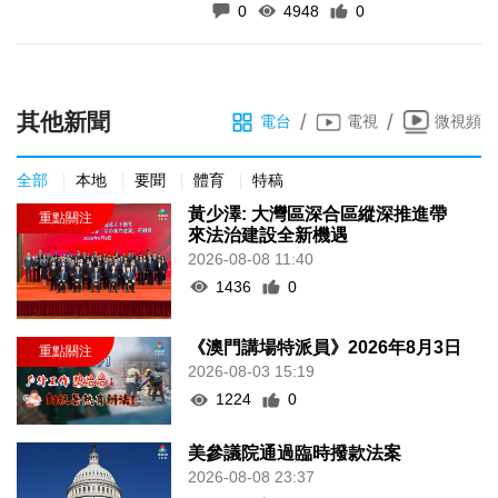
2026-03-30 15:06
0
4948
0
其他新聞
/
/
電台
電視
微視頻
全部
本地
要聞
體育
特稿
黃少澤: 大灣區深合區縱深推進帶
來法治建設全新機遇
2026-08-08 11:40
1436
0
《澳門講場特派員》2026年8月3日
2026-08-03 15:19
1224
0
美參議院通過臨時撥款法案