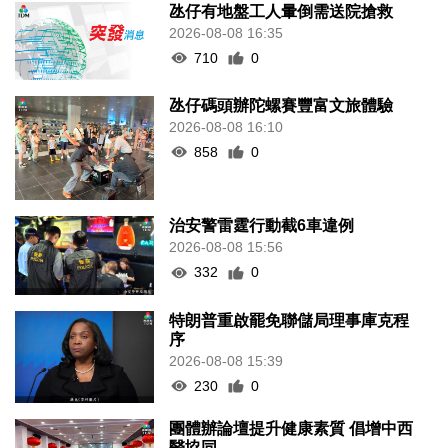
265
0
氹仔有地盤工人暈倒需送院搶救
2026-08-08 16:35
710
0
氹仔碼頭辦陀螺賽豐富文旅體驗
2026-08-08 16:10
858
0
治安警雷霆行動截6車違例
2026-08-08 15:56
332
0
特朗普重啟罷免聯儲局理事庫克程
序
2026-08-08 15:39
230
0