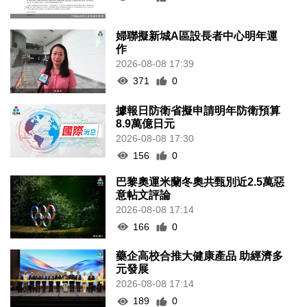
185
0
婦聯擬新城A區設長者中心明年運
作
2026-08-08 17:39
371
0
據報日防衛省擬申請明年防衛預算
8.9萬億日元
2026-08-08 17:30
156
0
巴黎奧運米蘭冬奧共甄別近2.5萬惡
意帖文評論
2026-08-08 17:14
166
0
藥企高校合推大健康產品 助經濟多
元發展
2026-08-08 17:14