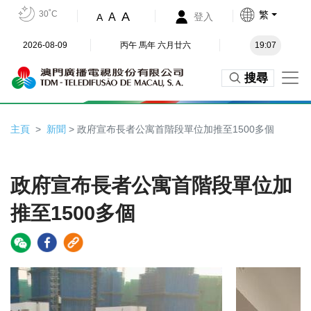
30˚C
繁
A
A
登入
A
2026-08-09
丙午 馬年 六月廿六
19:07
搜尋
主頁
新聞
> 政府宣布長者公寓首階段單位加推至1500多個
政府宣布長者公寓首階段單位加
推至1500多個