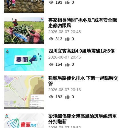
專家指長時間”抱冬瓜”或有安全隱
患籲勿跟風
2026-08-07 20:48
313
0
四川宜賓高縣4.9級地震釀1死6傷
2026-08-07 20:45
154
0
雞頸馬路優化排水 下週一起臨時交
管
2026-08-07 20:13
183
0
梁鴻細倡建全澳高風險斑馬線清單
分批翻新
2026-08-07 19:52
224
0