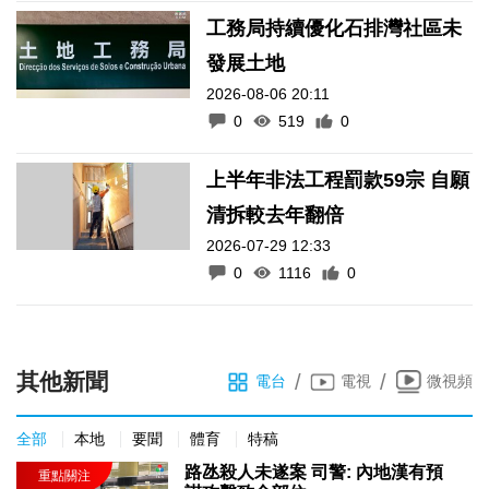
發展土地
2026-08-06 20:11
0
519
0
上半年非法工程罰款59宗 自願
清拆較去年翻倍
2026-07-29 12:33
0
1116
0
其他新聞
/
/
電台
電視
微視頻
全部
本地
要聞
體育
特稿
路氹殺人未遂案 司警: 內地漢有預
謀攻擊致命部位
2026-08-07 15:07