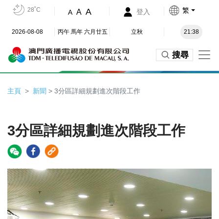
28˚C
繁
A
A
登入
A
2026-08-08
丙午 馬年 六月廿五
立秋
21:38
搜尋
主頁
新聞
> 3分區詳細規劃進次階段工作
3分區詳細規劃進次階段工作