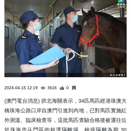
2024-04-15 12:19
3616
0
(澳門電台消息) 拱北海關表示，34匹馬匹經港珠澳大
橋珠海公路口岸自澳門引進到內地，已對馬匹實施紅
外測溫、臨床檢查等，這批馬匹查驗合格後被運往位
於珠海市斗門區的銀潭隔離場，檢疫隔離為期 30