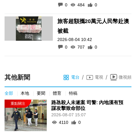
0
484
0
旅客超額攜20萬元人民幣赴澳
被截
2026-08-04 10:42
0
707
0
其他新聞
/
/
電台
電視
微視頻
全部
本地
要聞
體育
特稿
路氹殺人未遂案 司警: 內地漢有預
謀攻擊致命部位
2026-08-07 15:07
4110
0