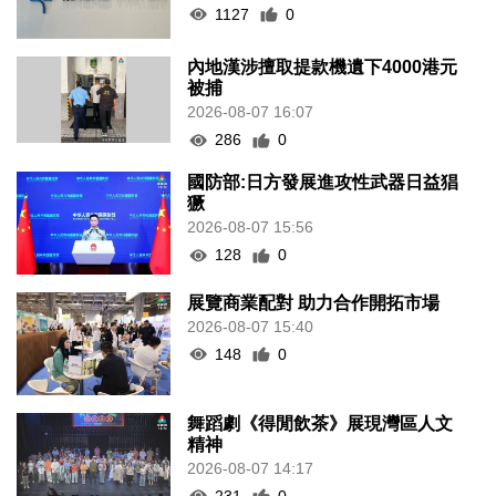
1127
0
內地漢涉擅取提款機遺下4000港元
被捕
2026-08-07 16:07
286
0
國防部:日方發展進攻性武器日益猖
獗
2026-08-07 15:56
128
0
展覽商業配對 助力合作開拓市場
2026-08-07 15:40
148
0
舞蹈劇《得閒飲茶》展現灣區人文
精神
2026-08-07 14:17
231
0