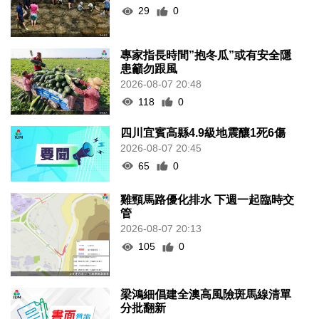
29
0
專家指長時間”抱冬瓜”或有安全隱
患籲勿跟風
2026-08-07 20:48
118
0
四川宜賓高縣4.9級地震釀1死6傷
2026-08-07 20:45
65
0
雞頸馬路優化排水 下週一起臨時交
管
2026-08-07 20:13
105
0
梁鴻細倡建全澳高風險斑馬線清單
分批翻新