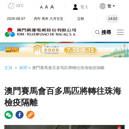
29˚C
繁
A
A
登入
A
2026-08-07
丙午 馬年 六月廿五
立秋
14:02
搜尋
主頁
新聞
> 澳門賽馬會百多馬匹將轉往珠海檢疫隔離
澳門賽馬會百多馬匹將轉往珠海
檢疫隔離