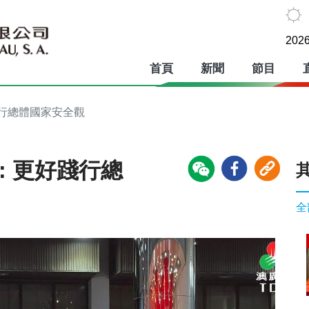
2026
首頁
新聞
節目
踐行總體國家安全觀
: 更好踐行總
全