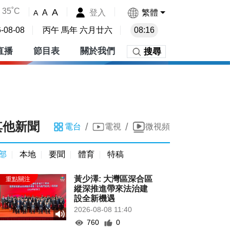
35˚C
A
登入
繁體
A
A
-08-08
丙午 馬年 六月廿六
08:16
直播
節目表
關於我們
搜尋
其他新聞
/
/
電台
電視
微視頻
部
本地
要聞
體育
特稿
黃少澤: 大灣區深合區
縱深推進帶來法治建
設全新機遇
2026-08-08 11:40
760
0