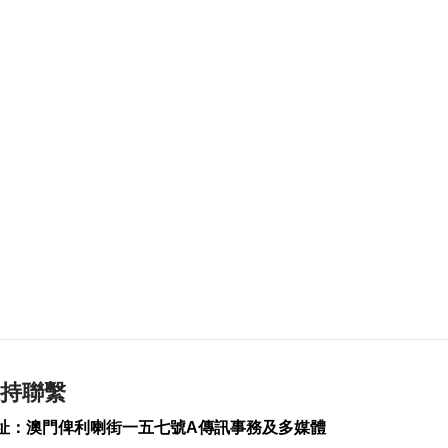
疑涉熱水爐電線短路
2026-08-08 10:43
375
0
港珠澳大橋跨境貨物
轉運站3年發揮物流實
用
2026-08-08 10:34
181
0
美上訴法院維持白宮
宴會廳改造停工令
2026-08-08 10:32
157
0
澤連斯基訪塞爾維亞
冀建設性合作
2026-08-08 10:23
179
0
持聯繫
“白海豚”料最快明晚
址：澳門俾利喇街一五七號A傳訊事務及多媒體
登陸浙閩沿海