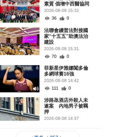
素質 倡增中西醫協同
2026-08-08 15:32
36
0
法聯會續普法對接國
家“十五五”助澳法治
建設
2026-08-08 15:31
70
0
菲新星伊雅娜闖多倫
多網球賽16強
2026-08-08 14:42
111
0
涉路氹酒店外殺人未
遂案 內地男子被羈
押
2026-08-08 14:37
992
0