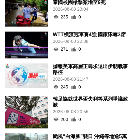
泰國校園槍擊案增至9死
2026-08-08 23:04
235
0
WTT橫濱冠軍賽4強 國家隊奪3席
2026-08-08 22:38
271
0
據報美軍高層正尋求退出伊朗戰事
路徑
2026-08-08 21:47
245
0
韓足協就世界盃失利等系列爭議致
歉
2026-08-08 20:55
200
0
颱風“白海豚”襲日 沖繩等地逾5萬