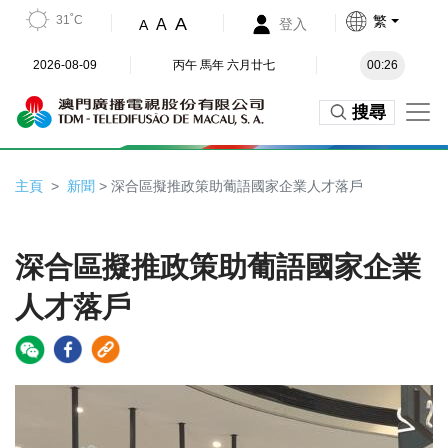
31˚C
繁
A
A
登入
A
2026-08-09
丙午 馬年 六月廿七
00:26
搜尋
主頁
新聞
> 深合區擬推政策助葡語國家企業人才落戶
深合區擬推政策助葡語國家企業
人才落戶