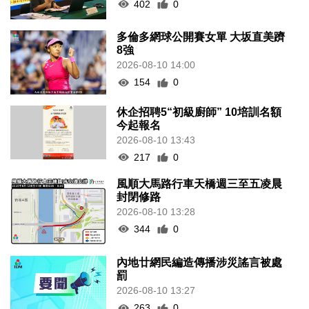
402
0
多倫多網球公開賽女單 大坂直美躋
8強
2026-08-10 14:00
154
0
休企招聘5“初級廚師” 10培訓名額
今起報名
2026-08-10 13:43
217
0
風順大馬路行車天橋週三至五凌晨
封閉修路
2026-08-10 13:28
344
0
內地廿網民編造傳播涉災謠言被處
罰
2026-08-10 13:27
263
0