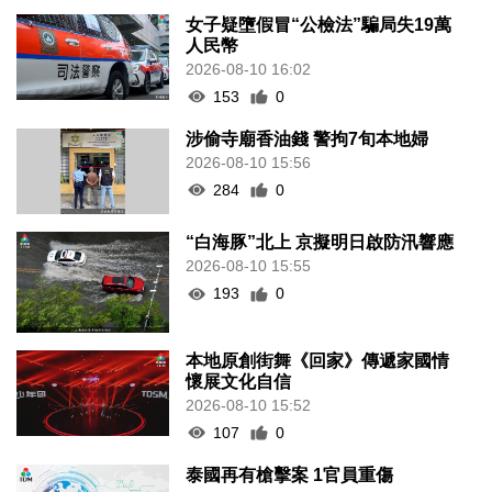
女子疑墮假冒“公檢法”騙局失19萬
人民幣
2026-08-10 16:02
153
0
涉偷寺廟香油錢 警拘7旬本地婦
2026-08-10 15:56
284
0
“白海豚”北上 京擬明日啟防汛響應
2026-08-10 15:55
193
0
本地原創街舞《回家》傳遞家國情
懷展文化自信
2026-08-10 15:52
107
0
泰國再有槍擊案 1官員重傷