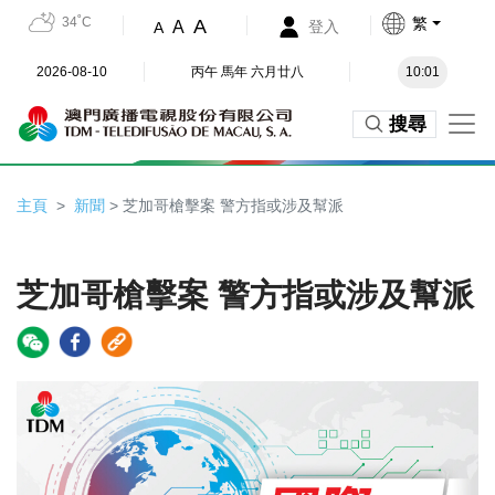
34˚C
繁
A
A
登入
A
2026-08-10
丙午 馬年 六月廿八
10:01
搜尋
主頁
新聞
> 芝加哥槍擊案 警方指或涉及幫派
芝加哥槍擊案 警方指或涉及幫派