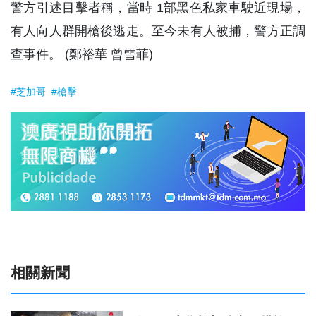
警方引述目擊者稱，當時 1部黑色私家車駛近現場，
有人向人群開槍後逃走。至今未有人被捕，警方正調
查事件。 (鄭裕華 曾雪菲)
#芝加哥
#槍擊
相關新聞