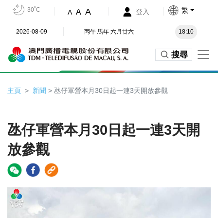
30˚C
繁
A
A
登入
A
2026-08-09
丙午 馬年 六月廿六
18:10
搜尋
主頁
新聞
> 氹仔軍營本月30日起一連3天開放參觀
氹仔軍營本月30日起一連3天開
放參觀