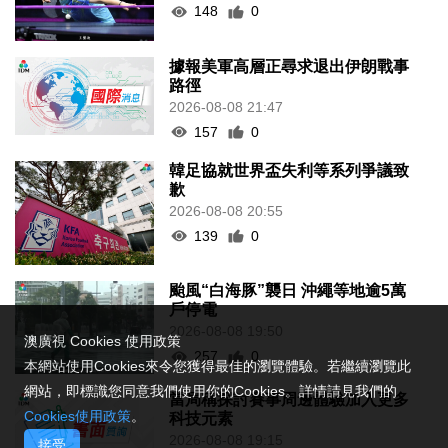
148
0
據報美軍高層正尋求退出伊朗戰事
路徑
2026-08-08 21:47
157
0
韓足協就世界盃失利等系列爭議致
歉
2026-08-08 20:55
139
0
颱風“白海豚”襲日 沖繩等地逾5萬
戶停電
2026-08-08 19:50
澳廣視 Cookies 使用政策
257
0
本網站使用Cookies來令您獲得最佳的瀏覽體驗。若繼續瀏覽此
網站，即標識您同意我們使用你的Cookies。詳情請見我們的
當局稱探討賽事周邊體驗加入更多
Cookies使用政策
。
科技元素
2026-08-08 19:15
接受