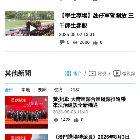
【學生專場】氹仔軍營開放 三
千師生參觀
2025-05-02 13:31
0
2680
0
其他新聞
/
/
電台
電視
微視頻
全部
本地
要聞
體育
特稿
黃少澤: 大灣區深合區縱深推進帶
來法治建設全新機遇
2026-08-08 11:40
1428
0
《澳門講場特派員》2026年8月3日