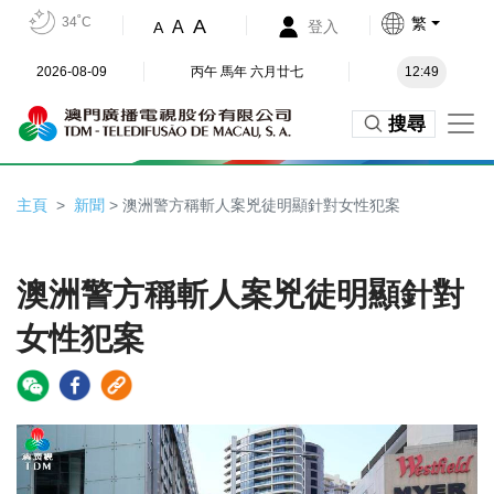
34˚C
繁
A
A
登入
A
2026-08-09
丙午 馬年 六月廿七
12:49
搜尋
主頁
新聞
> 澳洲警方稱斬人案兇徒明顯針對女性犯案
澳洲警方稱斬人案兇徒明顯針對
女性犯案