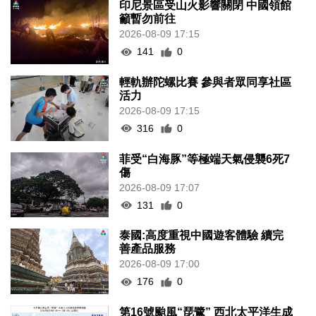
印尼景區受山火影響關閉 中國領館
籲暫勿前往
2026-08-09 17:15
141
0
輕軌辦陀螺比賽 參與者眾同享社區
活力
2026-08-09 17:15
316
0
菲受“白海豚”等極端天氣侵襲6死7
傷
2026-08-09 17:07
131
0
泰國:高度重視中國遊客體驗 續完
善產品服務
2026-08-09 17:00
176
0
第16號颱風“琵鷺” 西北太平洋生成