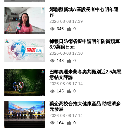
婦聯擬新城A區設長者中心明年運
作
2026-08-08 17:39
346
0
據報日防衛省擬申請明年防衛預算
8.9萬億日元
2026-08-08 17:30
143
0
巴黎奧運米蘭冬奧共甄別近2.5萬惡
意帖文評論
2026-08-08 17:14
145
0
藥企高校合推大健康產品 助經濟多
元發展
2026-08-08 17:14
164
0