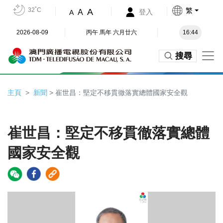
32˚C
繁
A
A
登入
A
2026-08-09
丙午 馬年 六月廿六
16:44
搜尋
主頁
新聞
> 崔世昌：堅定不移貫徹落實總體國家安全觀
崔世昌：堅定不移貫徹落實總體
國家安全觀