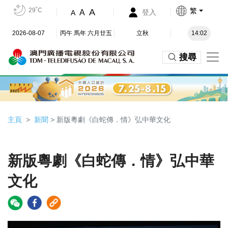
29˚C
繁
A
A
登入
A
2026-08-07
丙午 馬年 六月廿五
立秋
14:02
搜尋
主頁
新聞
> 新版粵劇《白蛇傳．情》弘中華文化
新版粵劇《白蛇傳．情》弘中華
文化
Video