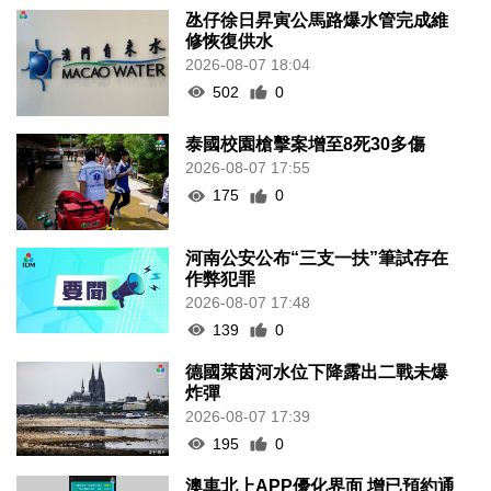
氹仔徐日昇寅公馬路爆水管完成維
修恢復供水
2026-08-07 18:04
502
0
泰國校園槍擊案增至8死30多傷
2026-08-07 17:55
175
0
河南公安公布“三支一扶”筆試存在
作弊犯罪
2026-08-07 17:48
139
0
德國萊茵河水位下降露出二戰未爆
炸彈
2026-08-07 17:39
195
0
澳車北上APP優化界面 增已預約通