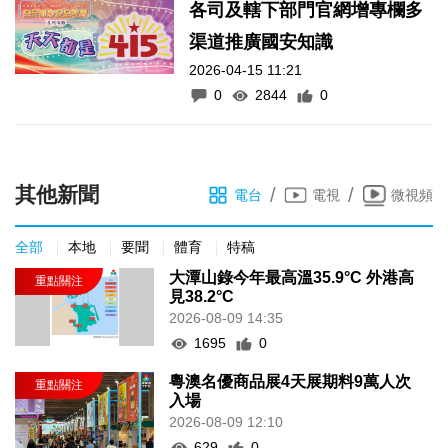
各司及轄下部門官網增專欄多
渠道推廣國安知識
2026-04-15 11:21
0
2844
0
其他新聞
/
/
電台
電視
微視頻
全部
本地
要聞
體育
特稿
大潭山錄今年最高溫35.9°C 外港高
見38.2°C
2026-08-09 14:35
1695
0
粵澳名優商品展4天展期料9萬人次
入場
2026-08-09 12:10
629
0