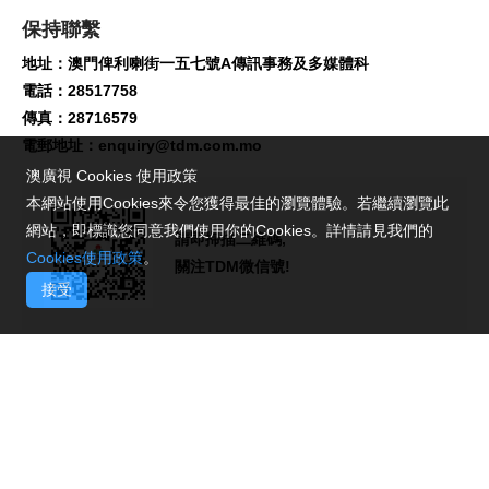
保持聯繫
地址：澳門俾利喇街一五七號A傳訊事務及多媒體科
電話：28517758
傳真：28716579
電郵地址：
enquiry@tdm.com.mo
澳廣視 Cookies 使用政策
本網站使用Cookies來令您獲得最佳的瀏覽體驗。若繼續瀏覽此
網站，即標識您同意我們使用你的Cookies。詳情請見我們的
請即掃描二維碼,
Cookies使用政策
。
關注TDM微信號!
接受