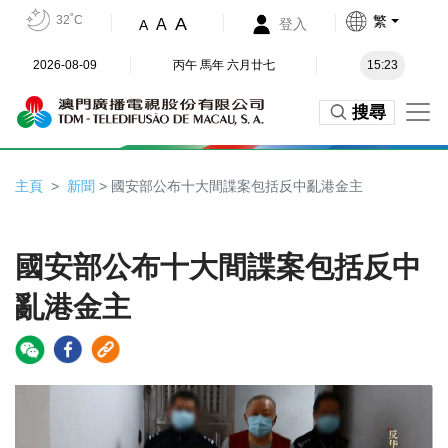
32˚C
繁
A
A
登入
A
2026-08-09
丙午 馬年 六月廿七
15:23
搜尋
主頁
新聞
> 國安部公布十大間諜案包括反中亂港金主
國安部公布十大間諜案包括反中
亂港金主