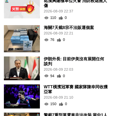
祐漢興隆樓單位火警 消防救熄無人
傷
2026-08-09 22:37
110
0
海關7天截8宗不法販運個案
2026-08-09 22:21
76
0
伊朗外長: 目前伊美沒有展開任何
談判
2026-08-09 22:03
94
0
WTT橫濱冠軍賽 國家隊陳幸同收獲
亞軍
2026-08-09 21:10
150
0
警截7重型單電車非法改裝 當中1人