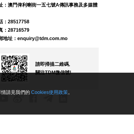
遂案 內地男子被羈
址：澳門俾利喇街一五七號A傳訊事務及多媒體
押
2026-08-08 14:37
：28517758
1120
0
：28716579
土耳其稱共同防務協
郵地址：
enquiry@tdm.com.mo
議與北約條款不衝突
2026-08-08 13:20
116
0
請即掃描二維碼,
內地料“白海豚”登陸
前強度或再減弱
關注TDM微信號!
2026-08-08 12:55
289
0
。詳情請見我們的
Cookies使用政策
。
信達廣場單位火警 疑
插座電線短路引致
2026-08-08 12:44
1229
0
天氣酷熱 外港錄最高