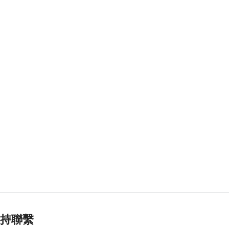
局理事庫克程序
2026-08-08 15:39
112
0
團體辦論壇提升健康
素質 倡增中西醫協同
2026-08-08 15:32
77
0
法聯會續普法對接國
家“十五五”助澳法治
建設
2026-08-08 15:31
159
0
菲新星伊雅娜闖多倫
多網球賽16強
2026-08-08 14:42
134
0
持聯繫
涉路氹酒店外殺人未