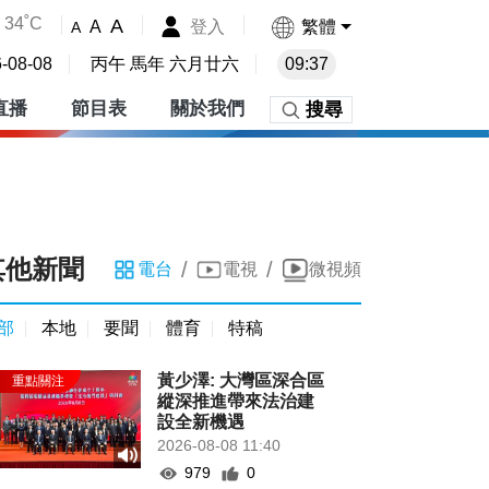
34˚C
A
登入
繁體
A
A
-08-08
丙午 馬年 六月廿六
09:37
直播
節目表
關於我們
搜尋
其他新聞
/
/
電台
電視
微視頻
部
本地
要聞
體育
特稿
黃少澤: 大灣區深合區
縱深推進帶來法治建
設全新機遇
2026-08-08 11:40
979
0