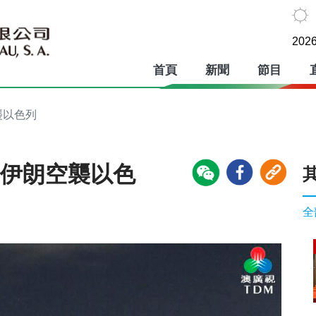
2026
首頁
新聞
節目
襲以色列
論伊朗空襲以色
全