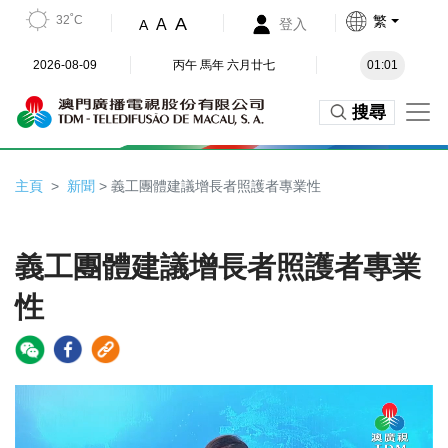
32˚C
繁
A
A
登入
A
2026-08-09
丙午 馬年 六月廿七
01:01
搜尋
主頁
新聞
> 義工團體建議增長者照護者專業性
義工團體建議增長者照護者專業
性
Video
Player