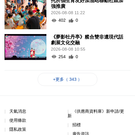
托所倡生育友好加油站聯動社區加
強推廣
2026-08-08 11:22
402
0
《夢影牡丹亭》糅合雙非遺現代話
劇展文化交融
2026-08-08 10:55
254
0
+更多（ 343 ）
天氣消息
《供應商資料庫》新申請/更
新
使用條款
招標
隱私政策
廣告資訊