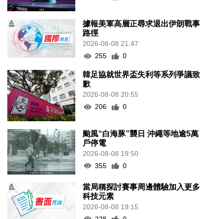
據報美軍高層正尋求退出伊朗戰事
路徑
2026-08-08 21:47
255
0
韓足協就世界盃失利等系列爭議致
歉
2026-08-08 20:55
206
0
颱風“白海豚”襲日 沖繩等地逾5萬
戶停電
2026-08-08 19:50
355
0
當局稱探討賽事周邊體驗加入更多
科技元素
2026-08-08 19:15
228
0