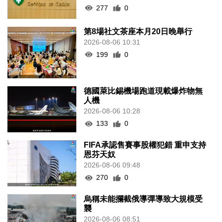
277
0
第8場社文茶座本月20日晚舉行
2026-08-06 10:31
199
0
德國萊比錫機場跑道現載爆炸物無
人機
2026-08-06 10:28
133
0
FIFA承認售賽事股權犯錯 重申支持
恩芬天奴
2026-08-06 09:48
270
0
烏稱未能攔截俄導彈導致大規模受
襲
2026-08-06 08:51