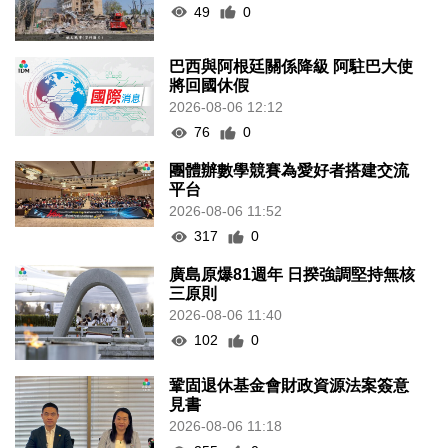
49
0
巴西與阿根廷關係降級 阿駐巴大使
將回國休假
2026-08-06 12:12
76
0
團體辦數學競賽為愛好者搭建交流
平台
2026-08-06 11:52
317
0
廣島原爆81週年 日揆強調堅持無核
三原則
2026-08-06 11:40
102
0
鞏固退休基金會財政資源法案簽意
見書
2026-08-06 11:18