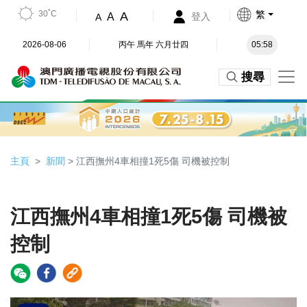
30˚C
繁
A
A
登入
A
2026-08-06
丙午 馬年 六月廿四
05:58
搜尋
主頁
新聞
> 江西撫州4車相撞1死5傷 司機被控制
江西撫州4車相撞1死5傷 司機被
控制