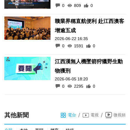
0
809
0
贛業界稱直航便利 赴江西澳客
增逾五成
2026-06-22 16:35
0
1591
0
江西漢無人機墜箭狩獵野生動
物獲刑
2026-06-05 18:20
0
2295
0
其他新聞
/
/
電台
電視
微視頻