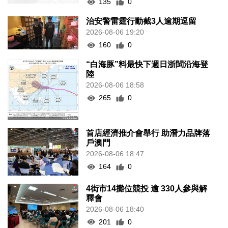
135
0
治安警雷霆行動截3人逾期逗留
2026-08-06 19:20
160
0
“白海豚”料最快下週日浙閩沿海登
陸
2026-08-06 18:58
265
0
首店經濟推介會舉行 助潛力品牌落
戶澳門
2026-08-06 18:47
164
0
4街市14攤位競投 逾 330人參與解
釋會
2026-08-06 18:40
201
0