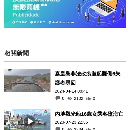
相關新聞
秦皇島非法改裝遊船翻側6失
蹤者尋回
2024-04-14 08:41
0
2132
0
內地觀光船16歲女乘客墮海亡
2023-07-23 22:56
0
2334
0