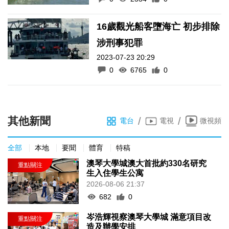
16歲觀光船客墮海亡 初步排除
涉刑事犯罪
2023-07-23 20:29
0
6765
0
其他新聞
/
/
電台
電視
微視頻
全部
本地
要聞
體育
特稿
澳琴大學城澳大首批約330名研究
生入住學生公寓
2026-08-06 21:37
682
0
岑浩輝視察澳琴大學城 滿意項目改
造及辦學安排