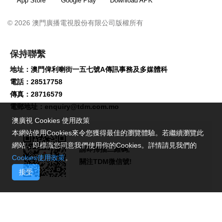
App Store
Google Play
Download APK
© 2026 澳門廣播電視股份有限公司版權所有
保持聯繫
地址：澳門俾利喇街一五七號A傳訊事務及多媒體科
電話：28517758
傳真：28716579
電郵地址：
enquiry@tdm.com.mo
澳廣視 Cookies 使用政策
本網站使用Cookies來令您獲得最佳的瀏覽體驗。若繼續瀏覽此
網站，即標識您同意我們使用你的Cookies。詳情請見我們的
請即掃描二維碼,
Cookies使用政策
。
關注TDM微信號!
接受