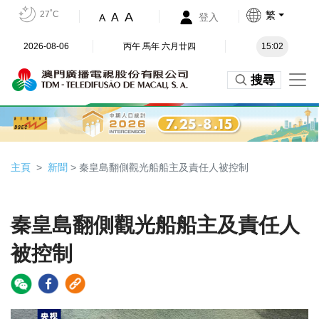
27˚C
繁
A
A
登入
A
2026-08-06
丙午 馬年 六月廿四
15:02
搜尋
主頁
新聞
> 秦皇島翻側觀光船船主及責任人被控制
秦皇島翻側觀光船船主及責任人
被控制