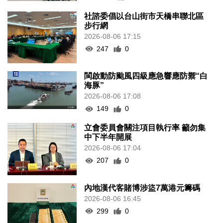
社諮委倡以台山街市天橋串聯北區
步行網
2026-08-06 17:15
247
0
閩啟動防颱風四級應急響應防禦“白
海豚”
2026-08-06 17:08
149
0
立會委員會關注項目執行率 籲勿集
中下半年開展
2026-08-06 17:04
207
0
內地漢代客賭博涉盜7萬港元籌碼
2026-08-06 16:45
299
0