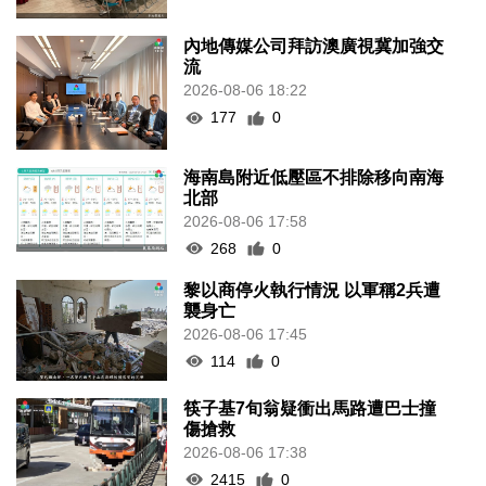
內地傳媒公司拜訪澳廣視冀加強交
流
2026-08-06 18:22
177
0
海南島附近低壓區不排除移向南海
北部
2026-08-06 17:58
268
0
黎以商停火執行情況 以軍稱2兵遭
襲身亡
2026-08-06 17:45
114
0
筷子基7旬翁疑衝出馬路遭巴士撞
傷搶救
2026-08-06 17:38
2415
0