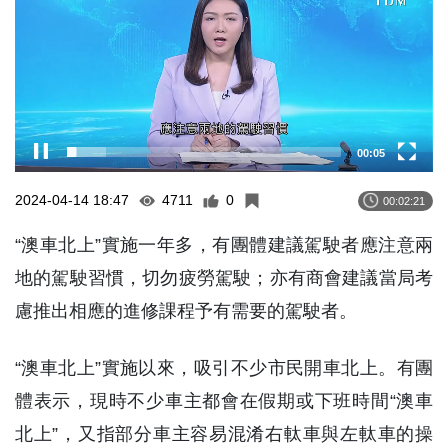
00:05
2024-04-14 18:47
4711
0
00:02:21
“澳車北上”實施一年多，有團體建議駕駛者應注意兩
地的駕駛習慣，切勿疲勞駕駛；亦有商會建議當局考
慮推出相應的進修課程予有需要的駕駛者。
“澳車北上”實施以來，吸引不少市民開車北上。有團
體表示，現時不少車主都會在假期或下班時間“澳車
北上”，又指部分車主容易混淆右軚車與左軚車的操