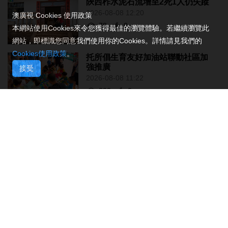
陝西柞水泥石流增至2死1人仍失蹤
2026-08-08 12:20
澳廣視 Cookies 使用政策
78
0
本網站使用Cookies來令您獲得最佳的瀏覽體驗。若繼續瀏覽此
網站，即標識您同意我們使用你的Cookies。詳情請見我們的
Cookies使用政策
。
托所倡生育友好加油站聯動社區加
強推廣
接受
2026-08-08 11:22
233
0
《夢影牡丹亭》糅合雙非遺現代話
劇展文化交融
2026-08-08 10:55
138
0
亞婆井單位火警撲滅 疑涉熱水爐電
線短路
2026-08-08 10:43
311
0
港珠澳大橋跨境貨物轉運站3年發