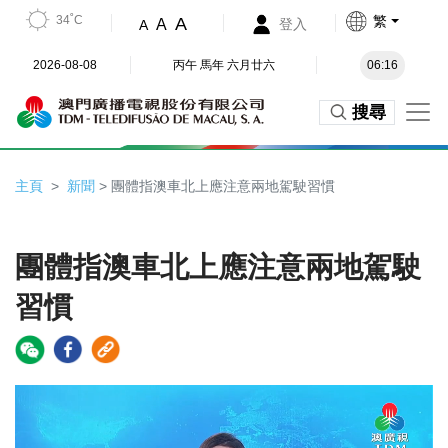
34˚C
繁
A
A
登入
A
2026-08-08
丙午 馬年 六月廿六
06:16
搜尋
主頁
新聞
> 團體指澳車北上應注意兩地駕駛習慣
團體指澳車北上應注意兩地駕駛
習慣
Video
Player