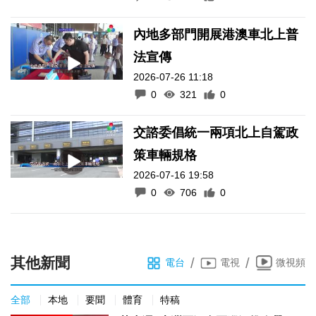
內地多部門開展港澳車北上普
法宣傳
2026-07-26 11:18
0
321
0
交諮委倡統一兩項北上自駕政
策車輛規格
2026-07-16 19:58
0
706
0
其他新聞
/
/
電台
電視
微視頻
全部
本地
要聞
體育
特稿