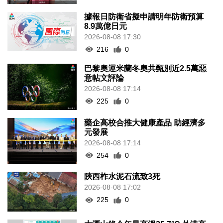
據報日防衛省擬申請明年防衛預算
8.9萬億日元
2026-08-08 17:30
216
0
巴黎奧運米蘭冬奧共甄別近2.5萬惡
意帖文評論
2026-08-08 17:14
225
0
藥企高校合推大健康產品 助經濟多
元發展
2026-08-08 17:14
254
0
陝西柞水泥石流致3死
2026-08-08 17:02
225
0