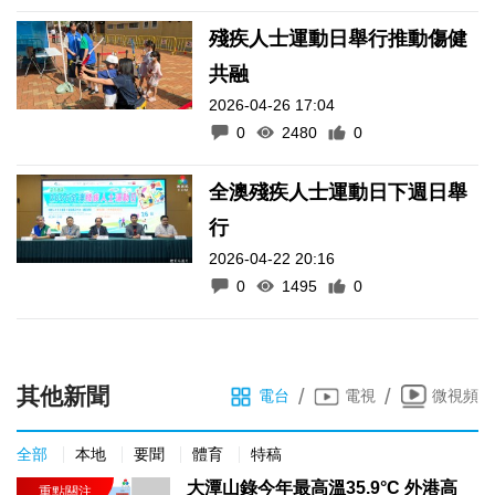
殘疾人士運動日舉行推動傷健
共融
2026-04-26 17:04
0
2480
0
全澳殘疾人士運動日下週日舉
行
2026-04-22 20:16
0
1495
0
其他新聞
/
/
電台
電視
微視頻
全部
本地
要聞
體育
特稿
大潭山錄今年最高溫35.9°C 外港高