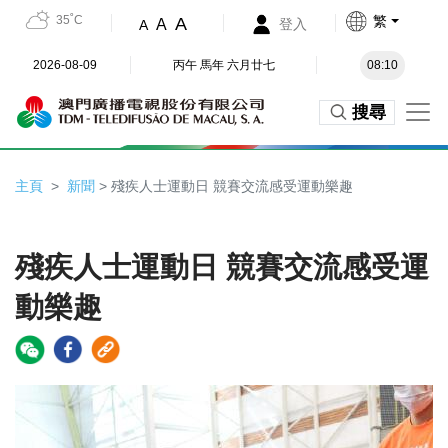
35˚C
繁
A
A
登入
A
2026-08-09
丙午 馬年 六月廿七
08:10
搜尋
主頁
新聞
> 殘疾人士運動日 競賽交流感受運動樂趣
殘疾人士運動日 競賽交流感受運
動樂趣