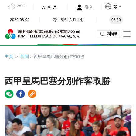
35˚C
繁
A
A
登入
A
2026-08-09
丙午 馬年 六月廿七
08:20
搜尋
主頁
新聞
> 西甲皇馬巴塞分別作客取勝
西甲皇馬巴塞分別作客取勝