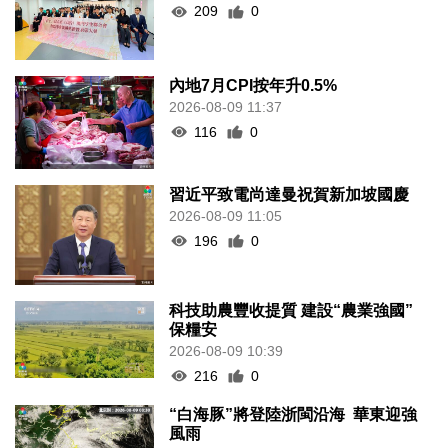
209
0
內地7月CPI按年升0.5%
2026-08-09 11:37
116
0
習近平致電尚達曼祝賀新加坡國慶
2026-08-09 11:05
196
0
科技助農豐收提質 建設“農業強國”
保糧安
2026-08-09 10:39
216
0
“白海豚”將登陸浙閩沿海 華東迎強
風雨