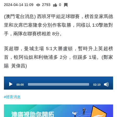
2024-04-14 11:09
2793
0
(澳門電台消息) 西班牙甲組足球聯賽，榜首皇家馬德
里和次席巴塞隆拿分別作客取勝，同樣以 1:0撃敗對
手，兩隊在聯賽榜相差 8分。
英超聯，曼城主場 5:1大勝盧頓，暫時升上英超榜
首，較阿仙奴和利物浦多 2分，但踢多 1場。(鄭家
賜 黃偉昌)
Audio
00:00
02:10
Player
#體育消息