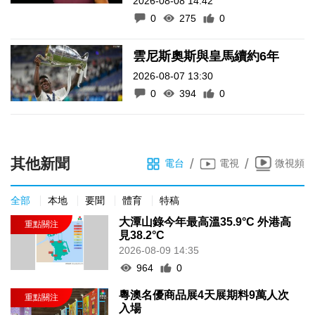
2026-08-08 14:42
0
275
0
雲尼斯奧斯與皇馬續約6年
2026-08-07 13:30
0
394
0
其他新聞
/
/
電台
電視
微視頻
全部
本地
要聞
體育
特稿
大潭山錄今年最高溫35.9°C 外港高
見38.2°C
2026-08-09 14:35
964
0
粵澳名優商品展4天展期料9萬人次
入場