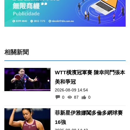
相關新聞
WTT橫濱冠軍賽 陳幸同鬥張本
美和爭冠
2026-08-09 14:54
0
87
0
菲新星伊雅娜闖多倫多網球賽
16強