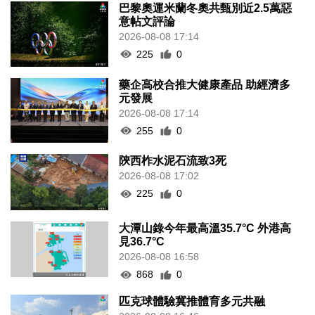
巴黎奧運米蘭冬奧共甄別近2.5萬惡
意帖文評論
2026-08-08 17:14
225
0
藥企高校合推大健康產品 助經濟多
元發展
2026-08-08 17:14
255
0
陝西柞水泥石流致3死
2026-08-08 17:02
225
0
大潭山錄今年最高溫35.7°C 外港高
見36.7°C
2026-08-08 16:58
868
0
匹克球體驗冀推體育多元共融