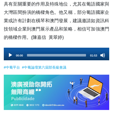
具有至關重要的作用及特殊地位，尤其在葡語國家與
大灣區間扮演的橋樑角色。他又稱，部分葡語國家企
業或許有計劃在橫琴和澳門發展，建議邀請如資訊科
技領域企業到澳門展示產品和策略，相信可加強澳門
的橋樑作用。(陳嘉信 黃翠婷)
Audio
00:00
01:53
Player
#中葡平台
#中葡論壇第六屆部長級會議