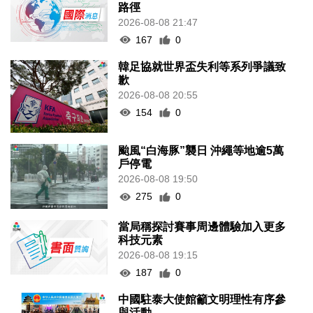
路徑
2026-08-08 21:47
167
0
韓足協就世界盃失利等系列爭議致
歉
2026-08-08 20:55
154
0
颱風“白海豚”襲日 沖繩等地逾5萬
戶停電
2026-08-08 19:50
275
0
當局稱探討賽事周邊體驗加入更多
科技元素
2026-08-08 19:15
187
0
中國駐泰大使館籲文明理性有序參
與活動