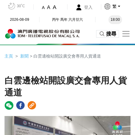
30˚C
繁
A
A
登入
A
2026-08-09
丙午 馬年 六月廿六
18:00
搜尋
主頁
新聞
> 白雲邊檢站開設廣交會專用人貨通道
白雲邊檢站開設廣交會專用人貨
通道
Video
Player