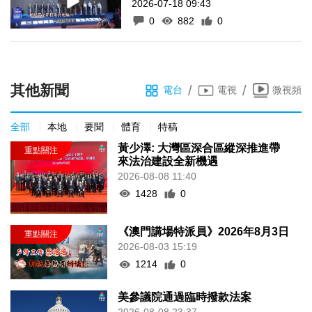
2026-07-18 09:43
0
882
0
其他新聞
/
/
電台
電視
微視頻
全部
本地
要聞
體育
特稿
黃少澤: 大灣區深合區縱深推進帶
來法治建設全新機遇
2026-08-08 11:40
1428
0
《澳門講場特派員》2026年8月3日
2026-08-03 15:19
1214
0
美參議院通過臨時撥款法案