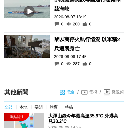
茲海峽
2026-08-07 13:19
0
260
0
黎以商停火執行情況 以軍稱2
兵遭襲身亡
2026-08-06 17:45
0
287
0
其他新聞
/
/
電台
電視
微視頻
全部
本地
要聞
體育
特稿
大潭山錄今年最高溫35.9°C 外港高
見38.2°C
2026-08-09 14:35