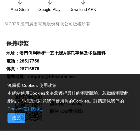
App Store
Google Play
Download APK
© 2026 澳門廣播電視股份有限公司版權所有
保持聯繫
地址：澳門俾利喇街一五七號A傳訊事務及多媒體科
電話：28517758
傳真：28716579
電郵地址：
enquiry@tdm.com.mo
澳廣視 Cookies 使用政策
本網站使用Cookies來令您獲得最佳的瀏覽體驗。若繼續瀏覽此
網站，即標識您同意我們使用你的Cookies。詳情請見我們的
請即掃描二維碼,
Cookies使用政策
。
關注TDM微信號!
接受