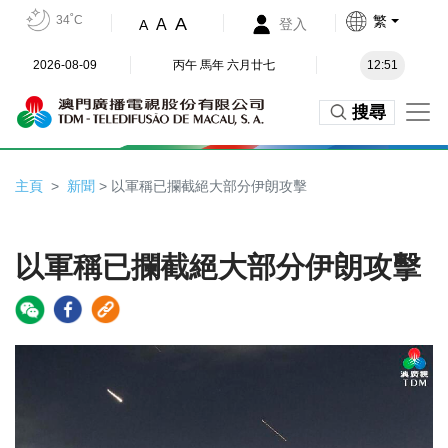
34˚C
繁
A
A
登入
A
2026-08-09
丙午 馬年 六月廿七
12:51
搜尋
主頁
新聞
> 以軍稱已攔截絕大部分伊朗攻擊
以軍稱已攔截絕大部分伊朗攻擊