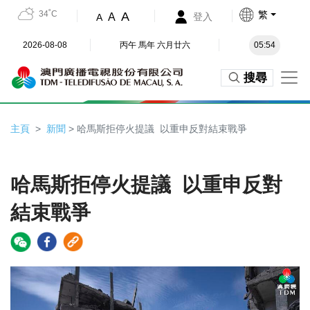
34˚C
繁
A
A
登入
A
2026-08-08
丙午 馬年 六月廿六
05:54
搜尋
主頁
新聞
> 哈馬斯拒停火提議 以重申反對結束戰爭
哈馬斯拒停火提議 以重申反對
結束戰爭