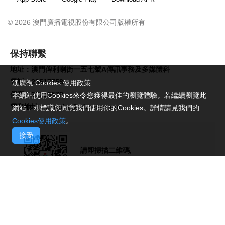
© 2026 澳門廣播電視股份有限公司版權所有
保持聯繫
地址：澳門俾利喇街一五七號A傳訊事務及多媒體科
電話：28517758
澳廣視 Cookies 使用政策
傳真：28716579
本網站使用Cookies來令您獲得最佳的瀏覽體驗。若繼續瀏覽此
電郵地址：
enquiry@tdm.com.mo
網站，即標識您同意我們使用你的Cookies。詳情請見我們的
Cookies使用政策
。
接受
請即掃描二維碼,
關注TDM微信號!