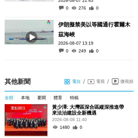
2026-08-07 22:43
0
276
0
伊朗擬禁美以等國通行霍爾木
茲海峽
2026-08-07 13:19
0
249
0
其他新聞
/
/
電台
電視
微視頻
全部
本地
要聞
體育
特稿
黃少澤: 大灣區深合區縱深推進帶
來法治建設全新機遇
2026-08-08 11:40
1480
0