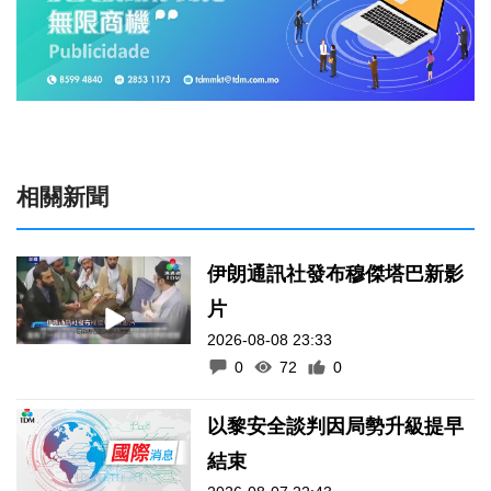
相關新聞
伊朗通訊社發布穆傑塔巴新影
片
2026-08-08 23:33
0
72
0
以黎安全談判因局勢升級提早
結束