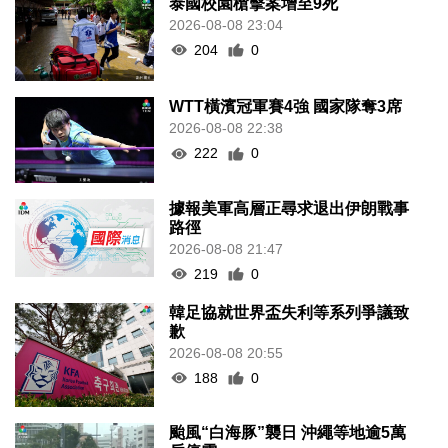
泰國校園槍擊案增至9死
2026-08-08 23:04
204
0
WTT橫濱冠軍賽4強 國家隊奪3席
2026-08-08 22:38
222
0
據報美軍高層正尋求退出伊朗戰事
路徑
2026-08-08 21:47
219
0
韓足協就世界盃失利等系列爭議致
歉
2026-08-08 20:55
188
0
颱風“白海豚”襲日 沖繩等地逾5萬