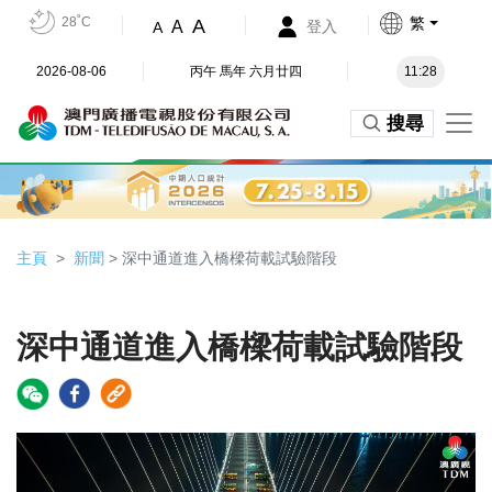
28˚C
繁
A
A
登入
A
2026-08-06
丙午 馬年 六月廿四
11:28
搜尋
主頁
新聞
> 深中通道進入橋樑荷載試驗階段
深中通道進入橋樑荷載試驗階段