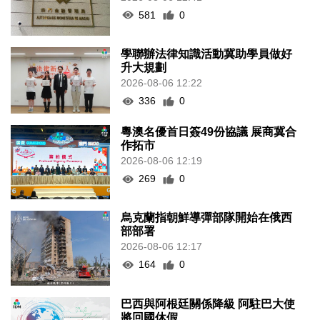
581
0
學聯辦法律知識活動冀助學員做好
升大規劃
2026-08-06 12:22
336
0
粵澳名優首日簽49份協議 展商冀合
作拓市
2026-08-06 12:19
269
0
烏克蘭指朝鮮導彈部隊開始在俄西
部部署
2026-08-06 12:17
164
0
巴西與阿根廷關係降級 阿駐巴大使
將回國休假