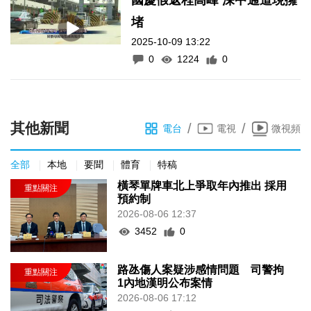
國慶假返程高峰 深中通道現擁
堵
2025-10-09 13:22
0
1224
0
其他新聞
/
/
電台
電視
微視頻
全部
本地
要聞
體育
特稿
橫琴單牌車北上爭取年內推出 採用
預約制
2026-08-06 12:37
3452
0
路氹傷人案疑涉感情問題 司警拘
1內地漢明公布案情
2026-08-06 17:12