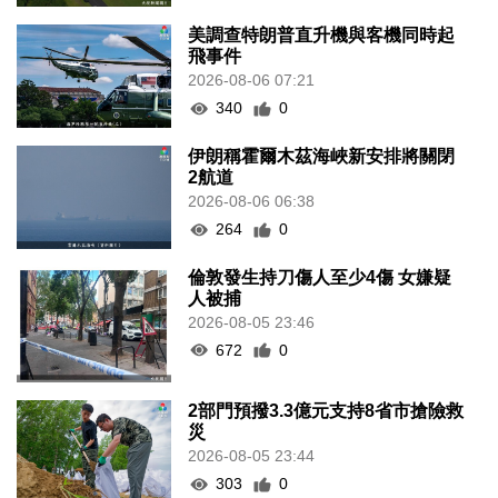
美調查特朗普直升機與客機同時起
飛事件
2026-08-06 07:21
340
0
伊朗稱霍爾木茲海峽新安排將關閉
2航道
2026-08-06 06:38
264
0
倫敦發生持刀傷人至少4傷 女嫌疑
人被捕
2026-08-05 23:46
672
0
2部門預撥3.3億元支持8省市搶險救
災
2026-08-05 23:44
303
0