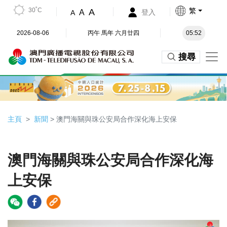
30˚C
繁
A
A
登入
A
2026-08-06
丙午 馬年 六月廿四
05:52
搜尋
主頁
新聞
> 澳門海關與珠公安局合作深化海上安保
澳門海關與珠公安局合作深化海
上安保