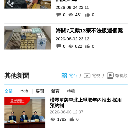
2026-08-04 23:11
0
431
0
海關7天截13宗不法販運個案
2026-08-02 23:12
0
822
0
其他新聞
/
/
電台
電視
微視頻
全部
本地
要聞
體育
特稿
橫琴單牌車北上爭取年內推出 採用
預約制
2026-08-06 12:37
1792
0