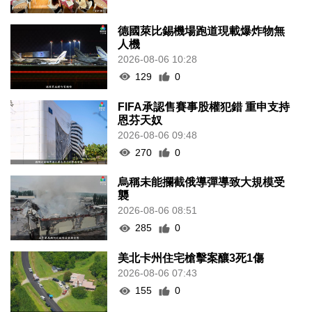
德國萊比錫機場跑道現載爆炸物無
人機
2026-08-06 10:28
129
0
FIFA承認售賽事股權犯錯 重申支持
恩芬天奴
2026-08-06 09:48
270
0
烏稱未能攔截俄導彈導致大規模受
襲
2026-08-06 08:51
285
0
美北卡州住宅槍擊案釀3死1傷
2026-08-06 07:43
155
0