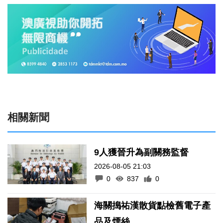
相關新聞
9人獲晉升為副關務監督
2026-08-05 21:03
0
837
0
海關搗祐漢散貨點檢舊電子產
品及煙絲