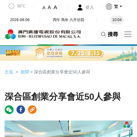
30˚C
繁
A
A
登入
A
2026-08-06
丙午 馬年 六月廿四
10:04
搜尋
主頁
新聞
> 深合區創業分享會近50人參與
深合區創業分享會近50人參與