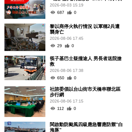
2026-08-03 15:19
687
0
黎以商停火執行情況 以軍稱2兵遭
襲身亡
2026-08-06 17:45
29
0
筷子基巴士疑撞途人 男長者送院搶
救
2026-08-06 17:38
650
0
社諮委倡以台山街市天橋串聯北區
步行網
2026-08-06 17:15
112
0
閩啟動防颱風四級應急響應防禦“白
海豚”