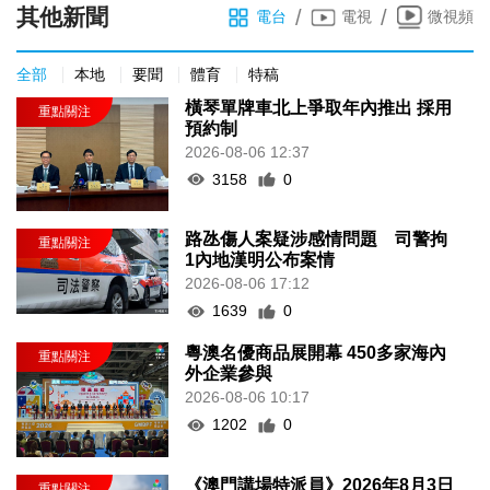
其他新聞
/
/
電台
電視
微視頻
全部
本地
要聞
體育
特稿
橫琴單牌車北上爭取年內推出 採用
預約制
2026-08-06 12:37
3158
0
路氹傷人案疑涉感情問題 司警拘
1內地漢明公布案情
2026-08-06 17:12
1639
0
粵澳名優商品展開幕 450多家海內
外企業參與
2026-08-06 10:17
1202
0
《澳門講場特派員》2026年8月3日