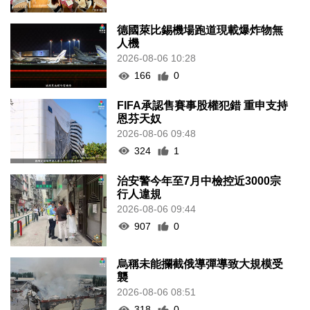
德國萊比錫機場跑道現載爆炸物無
人機
2026-08-06 10:28
166
0
FIFA承認售賽事股權犯錯 重申支持
恩芬天奴
2026-08-06 09:48
324
1
治安警今年至7月中檢控近3000宗
行人違規
2026-08-06 09:44
907
0
烏稱未能攔截俄導彈導致大規模受
襲
2026-08-06 08:51
318
0