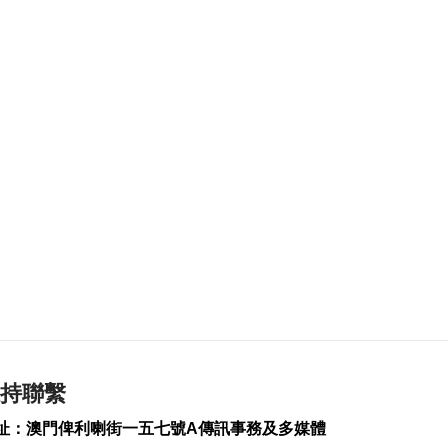
陝西柞水泥石流致3死
2026-08-08 17:02
132
0
匹克球體驗冀推體育
多元共融
2026-08-08 16:46
239
0
美財長稱霍爾木茲海
峽將逐步失去戰略重
要性
2026-08-08 16:38
217
0
氹仔有地盤工人暈倒
需送院搶救
2026-08-08 16:35
持聯繫
601
0
址：澳門俾利喇街一五七號A傳訊事務及多媒體
氹仔碼頭辦陀螺賽豐