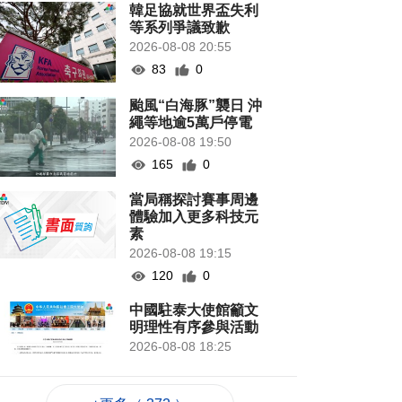
韓足協就世界盃失利
等系列爭議致歉
2026-08-08 20:55
83
0
颱風“白海豚”襲日 沖
繩等地逾5萬戶停電
2026-08-08 19:50
165
0
當局稱探討賽事周邊
體驗加入更多科技元
素
2026-08-08 19:15
120
0
中國駐泰大使館籲文
明理性有序參與活動
2026-08-08 18:25
114
0