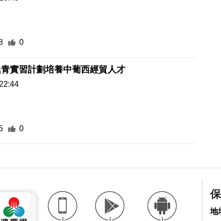
8
0
澳青實習計劃培養中葡西經貿人才
22:44
5
0
保
地