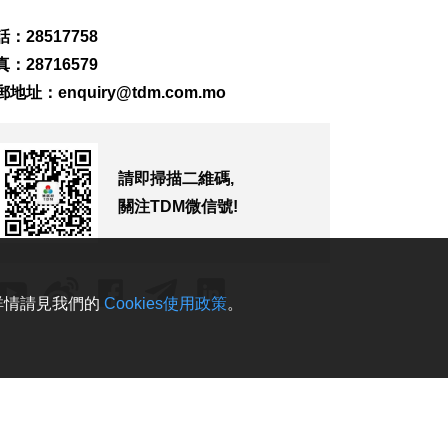
富文旅體驗
2026-08-08 16:10
：28517758
716
0
：28716579
郵地址：
enquiry@tdm.com.mo
治安警雷霆行動截6車
違例
2026-08-08 15:56
275
0
請即掃描二維碼,
特朗普重啟罷免聯儲
關注TDM微信號!
局理事庫克程序
2026-08-08 15:39
184
0
。詳情請見我們的
Cookies使用政策
。
團體辦論壇提升健康
素質 倡增中西醫協同
2026-08-08 15:32
142
0
法聯會續普法對接國
家“十五五”助澳法治