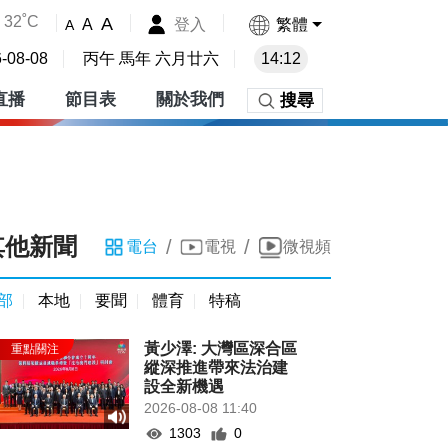
32˚C
A
登入
繁體
A
A
-08-08
丙午 馬年 六月廿六
14:12
直播
節目表
關於我們
搜尋
其他新聞
/
/
電台
電視
微視頻
部
本地
要聞
體育
特稿
黃少澤: 大灣區深合區
縱深推進帶來法治建
設全新機遇
2026-08-08 11:40
1303
0