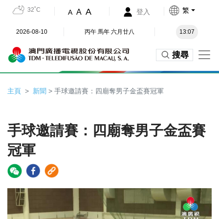
32˚C
繁
A
A
登入
A
2026-08-10
丙午 馬年 六月廿八
13:07
搜尋
主頁
新聞
> 手球邀請賽：四廟奪男子金盃賽冠軍
手球邀請賽：四廟奪男子金盃賽
冠軍
Video
Player