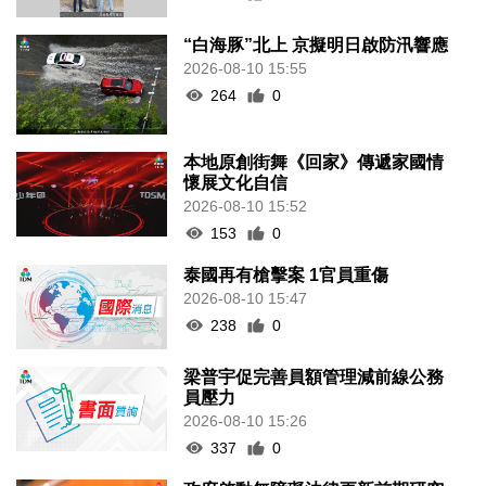
“白海豚”北上 京擬明日啟防汛響應
2026-08-10 15:55
264
0
本地原創街舞《回家》傳遞家國情
懷展文化自信
2026-08-10 15:52
153
0
泰國再有槍擊案 1官員重傷
2026-08-10 15:47
238
0
梁普宇促完善員額管理減前線公務
員壓力
2026-08-10 15:26
337
0