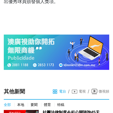
出優秀球員頒發個人獎項。
其他新聞
/
/
電台
電視
微視頻
全部
本地
要聞
體育
特稿
社團法律制度今起公開諮詢45天