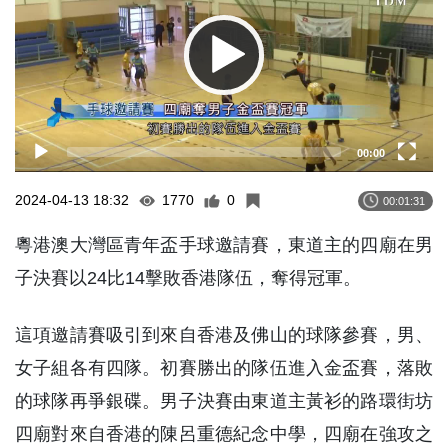
00:00
2024-04-13 18:32
1770
0
00:01:31
粵港澳大灣區青年盃手球邀請賽，東道主的四廟在男
子決賽以24比14擊敗香港隊伍，奪得冠軍。
這項邀請賽吸引到來自香港及佛山的球隊參賽，男、
女子組各有四隊。初賽勝出的隊伍進入金盃賽，落敗
的球隊再爭銀碟。男子決賽由東道主黃衫的路環街坊
四廟對來自香港的陳呂重德紀念中學，四廟在強攻之