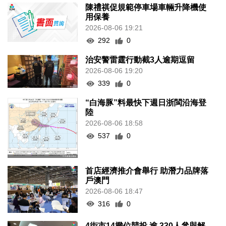
陳禮祺促規範停車場車輛升降機使
用保養
2026-08-06 19:21
292
0
治安警雷霆行動截3人逾期逗留
2026-08-06 19:20
339
0
“白海豚”料最快下週日浙閩沿海登
陸
2026-08-06 18:58
537
0
首店經濟推介會舉行 助潛力品牌落
戶澳門
2026-08-06 18:47
316
0
4街市14攤位競投 逾 330人參與解