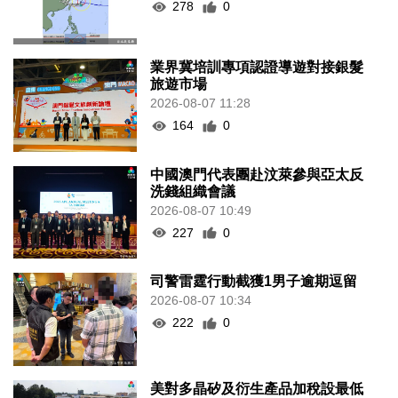
278
0
業界冀培訓專項認證導遊對接銀髮
旅遊市場
2026-08-07 11:28
164
0
中國澳門代表團赴汶萊參與亞太反
洗錢組織會議
2026-08-07 10:49
227
0
司警雷霆行動截獲1男子逾期逗留
2026-08-07 10:34
222
0
美對多晶矽及衍生產品加稅設最低