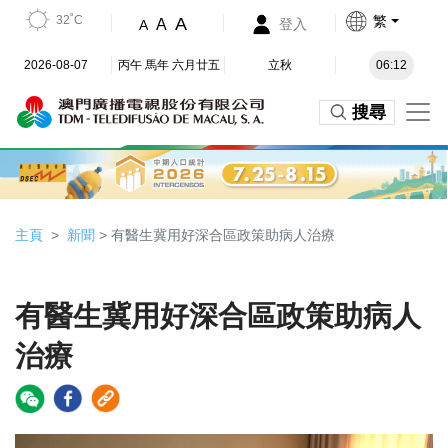
32˚C
繁
A
A
登入
A
2026-08-07
丙午 馬年 六月廿五
立秋
06:12
搜尋
主頁
新聞
> 有醫生冀用好深合區政策助病人治療
有醫生冀用好深合區政策助病人
治療
Video