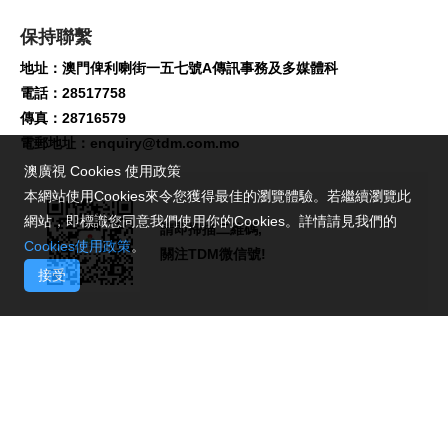
保持聯繫
地址：澳門俾利喇街一五七號A傳訊事務及多媒體科
電話：28517758
傳真：28716579
電郵地址：
enquiry@tdm.com.mo
澳廣視 Cookies 使用政策
本網站使用Cookies來令您獲得最佳的瀏覽體驗。若繼續瀏覽此
網站，即標識您同意我們使用你的Cookies。詳情請見我們的
請即掃描二維碼,
Cookies使用政策
。
關注TDM微信號!
接受