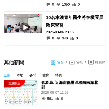
0
1350
0
10名本澳青年醫生將在橫琴展
臨床學習
2026-03-06 23:15
0
949
0
其他新聞
/
/
電台
電視
微視頻
全部
本地
要聞
體育
特稿
氣象局: 近海南低壓區移向南海北
部
2026-08-07 11:08
591
0