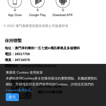
App Store
Google Play
Download APK
© 2026 澳門廣播電視股份有限公司版權所有
保持聯繫
地址：澳門俾利喇街一五七號A傳訊事務及多媒體科
電話：28517758
傳真：28716579
電郵地址：
enquiry@tdm.com.mo
澳廣視 Cookies 使用政策
本網站使用Cookies來令您獲得最佳的瀏覽體驗。若繼續瀏覽此
網站，即標識您同意我們使用你的Cookies。詳情請見我們的
請即掃描二維碼,
Cookies使用政策
。
關注TDM微信號!
接受