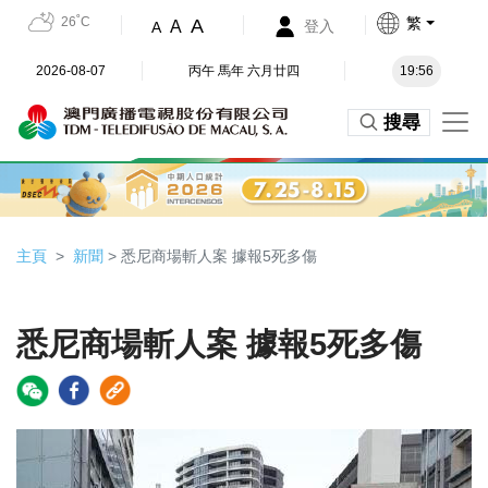
26˚C
繁
A
A
登入
A
2026-08-07
丙午 馬年 六月廿四
19:56
搜尋
主頁
新聞
> 悉尼商場斬人案 據報5死多傷
悉尼商場斬人案 據報5死多傷