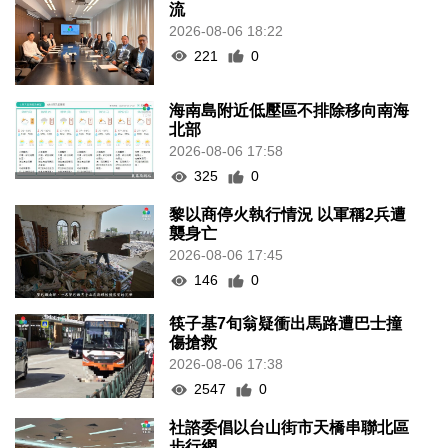
流
2026-08-06 18:22
221
0
海南島附近低壓區不排除移向南海
北部
2026-08-06 17:58
325
0
黎以商停火執行情況 以軍稱2兵遭
襲身亡
2026-08-06 17:45
146
0
筷子基7旬翁疑衝出馬路遭巴士撞
傷搶救
2026-08-06 17:38
2547
0
社諮委倡以台山街市天橋串聯北區
步行網