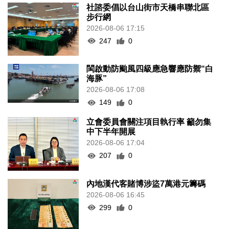
社諮委倡以台山街市天橋串聯北區
步行網
2026-08-06 17:15
247
0
閩啟動防颱風四級應急響應防禦“白
海豚”
2026-08-06 17:08
149
0
立會委員會關注項目執行率 籲勿集
中下半年開展
2026-08-06 17:04
207
0
內地漢代客賭博涉盜7萬港元籌碼
2026-08-06 16:45
299
0