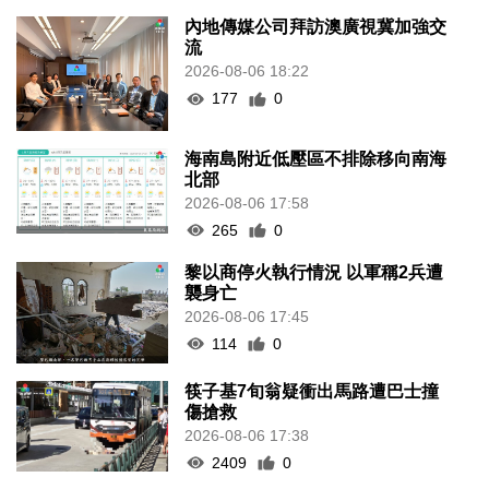
內地傳媒公司拜訪澳廣視冀加強交
流
2026-08-06 18:22
177
0
海南島附近低壓區不排除移向南海
北部
2026-08-06 17:58
265
0
黎以商停火執行情況 以軍稱2兵遭
襲身亡
2026-08-06 17:45
114
0
筷子基7旬翁疑衝出馬路遭巴士撞
傷搶救
2026-08-06 17:38
2409
0