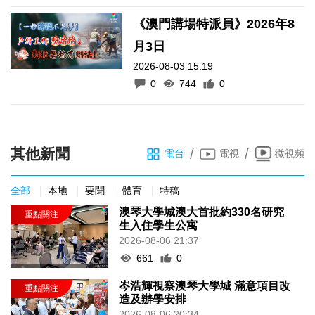
《澳門講場特派員》2026年8
月3日
2026-08-03 15:19
0
744
0
其他新聞
/
/
電台
電視
微視頻
全部
本地
要聞
體育
特稿
澳琴大學城澳大首批約330名研究
生入住學生公寓
2026-08-06 21:37
661
0
岑浩輝視察澳琴大學城 滿意項目改
造及辦學安排
2026-08-06 20:34