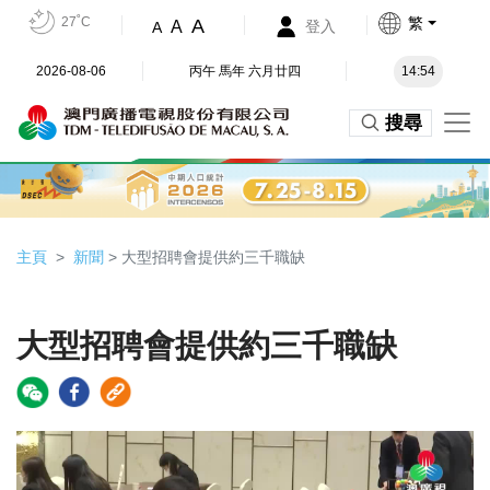
27˚C
繁
A
A
登入
A
2026-08-06
丙午 馬年 六月廿四
14:54
搜尋
主頁
新聞
> 大型招聘會提供約三千職缺
大型招聘會提供約三千職缺
Video
Player