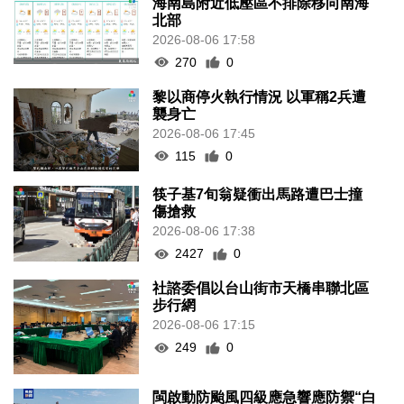
海南島附近低壓區不排除移向南海
北部
2026-08-06 17:58
270
0
黎以商停火執行情況 以軍稱2兵遭
襲身亡
2026-08-06 17:45
115
0
筷子基7旬翁疑衝出馬路遭巴士撞
傷搶救
2026-08-06 17:38
2427
0
社諮委倡以台山街市天橋串聯北區
步行網
2026-08-06 17:15
249
0
閩啟動防颱風四級應急響應防禦“白