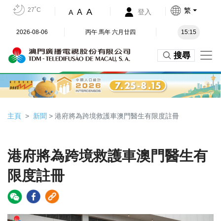
27˚C
繁
A
A
登入
A
2026-08-06
丙午 馬年 六月廿四
15:15
搜尋
主頁
新聞
> 港府將為跨境救護車澳門醫生有限度註冊
港府將為跨境救護車澳門醫生有
限度註冊