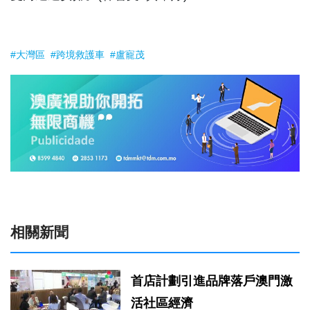
#大灣區
#跨境救護車
#盧寵茂
相關新聞
首店計劃引進品牌落戶澳門激
活社區經濟