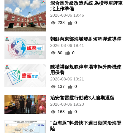
深合區升級改造系統 為橫琴單牌車
北上作準備
2026-08-06 19:46
238
0
朝鮮向東部海域發射短程彈道導彈
2026-08-06 19:41
80
0
陳禮祺促規範停車場車輛升降機使
用保養
2026-08-06 19:21
137
0
治安警雷霆行動截3人逾期逗留
2026-08-06 19:20
163
0
“白海豚”料最快下週日浙閩沿海登
陸