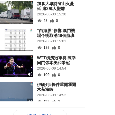
加拿大卑詩省山火蔓
延 逾2萬人撤離
2026-08-09 15:38
48
0
“白海豚”影響 澳門機
場今明取消48個航班
2026-08-09 15:01
135
0
WTT橫濱冠軍賽 陳幸
同鬥張本美和爭冠
2026-08-09 14:54
109
0
伊朗列5條件重開霍爾
木茲海峽
2026-08-09 14:52
117
0
工會冀制定酷熱天氣