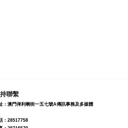
北京澳聯:逾1500澳生
在京求學
2026-08-09 11:50
215
0
內地7月CPI按年升
0.5%
2026-08-09 11:37
116
0
習近平致電尚達曼祝
賀新加坡國慶
2026-08-09 11:05
200
0
持聯繫
科技助農豐收提質 建
設“農業強國”保糧安
址：澳門俾利喇街一五七號A傳訊事務及多媒體
2026-08-09 10:39
219
0
：28517758
“白海豚”將登陸浙閩