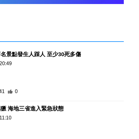
名景點發生人踩人 至少30死多傷
20:49
41
0
幫派暴力猖獗 海地三省進入緊急狀態
11:10