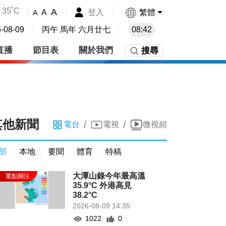
35˚C
A
登入
繁體
A
A
-08-09
丙午 馬年 六月廿七
08:42
直播
節目表
關於我們
搜尋
其他新聞
/
/
電台
電視
微視頻
部
本地
要聞
體育
特稿
大潭山錄今年最高溫
35.9°C 外港高見
38.2°C
2026-08-09 14:35
1022
0