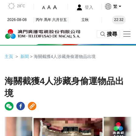
28˚C
繁
A
A
登入
A
2026-08-08
丙午 馬年 六月廿五
立秋
22:32
搜尋
主頁
新聞
> 海關截獲4人涉藏身偷運物品出境
海關截獲4人涉藏身偷運物品出
境
Video
Player