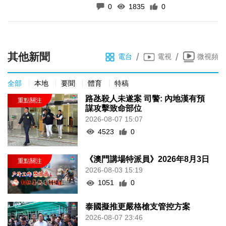
0
1835
0
其他新聞
/
/
電台
電視
微視頻
全部
本地
要聞
體育
特稿
路氹殺人未遂案 司警: 內地漢有預
謀攻擊致命部位
2026-08-07 15:07
4523
0
《澳門講場特派員》2026年8月3日
2026-08-03 15:19
1051
0
泰國擬推更嚴格槍支管控方案
2026-08-07 23:46