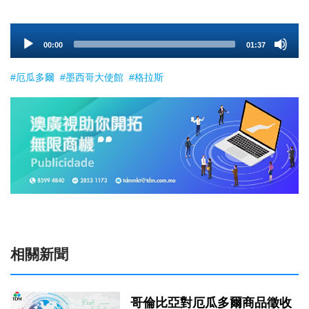
Audio
00:00
01:37
Player
#厄瓜多爾
#墨西哥大使館
#格拉斯
相關新聞
哥倫比亞對厄瓜多爾商品徵收