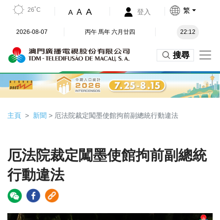
26˚C
繁
A
A
登入
A
2026-08-07
丙午 馬年 六月廿四
22:12
搜尋
主頁
新聞
> 厄法院裁定闖墨使館拘前副總統行動違法
厄法院裁定闖墨使館拘前副總統
行動違法