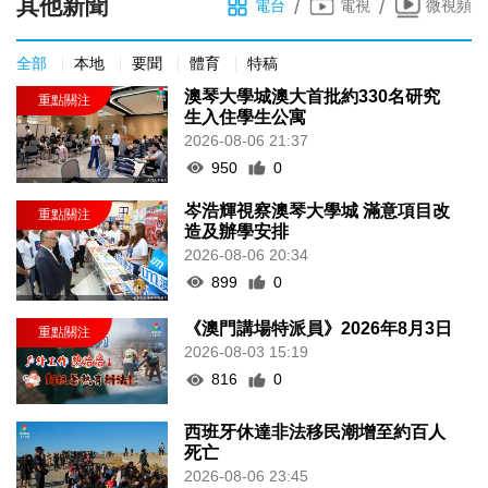
其他新聞
/
/
電台
電視
微視頻
全部
本地
要聞
體育
特稿
澳琴大學城澳大首批約330名研究
生入住學生公寓
2026-08-06 21:37
950
0
岑浩輝視察澳琴大學城 滿意項目改
造及辦學安排
2026-08-06 20:34
899
0
《澳門講場特派員》2026年8月3日
2026-08-03 15:19
816
0
西班牙休達非法移民潮增至約百人
死亡
2026-08-06 23:45