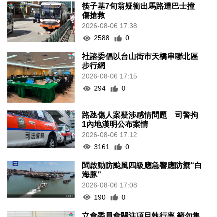
筷子基7旬翁疑衝出馬路遭巴士撞
傷搶救
2026-08-06 17:38
2588
0
社諮委倡以台山街市天橋串聯北區
步行網
2026-08-06 17:15
294
0
路氹傷人案疑涉感情問題 司警拘
1內地漢明公布案情
2026-08-06 17:12
3161
0
閩啟動防颱風四級應急響應防禦“白
海豚”
2026-08-06 17:08
190
0
立會委員會關注項目執行率 籲勿集