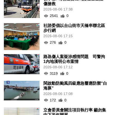
傷搶救
2026-08-06 17:38
2541
0
社諮委倡以台山街市天橋串聯北區
步行網
2026-08-06 17:15
276
0
路氹傷人案疑涉感情問題 司警拘
1內地漢明公布案情
2026-08-06 17:12
3119
0
閩啟動防颱風四級應急響應防禦“白
海豚”
2026-08-06 17:08
172
0
立會委員會關注項目執行率 籲勿集
中下半年開展