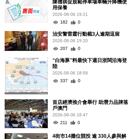
陳禮祺促規範停車場車輛升降機使
用保養
2026-08-06 19:21
182
0
治安警雷霆行動截3人逾期逗留
2026-08-06 19:20
207
0
“白海豚”料最快下週日浙閩沿海登
陸
2026-08-06 18:58
337
0
首店經濟推介會舉行 助潛力品牌落
戶澳門
2026-08-06 18:47
211
0
4街市14攤位競投 逾 330人參與解