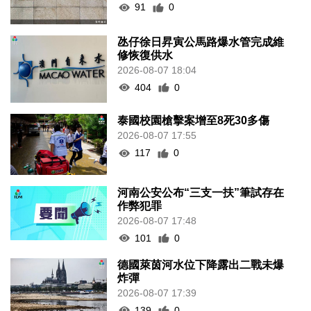
91
0
氹仔徐日昇寅公馬路爆水管完成維
修恢復供水
2026-08-07 18:04
404
0
泰國校園槍擊案增至8死30多傷
2026-08-07 17:55
117
0
河南公安公布“三支一扶”筆試存在
作弊犯罪
2026-08-07 17:48
101
0
德國萊茵河水位下降露出二戰未爆
炸彈
2026-08-07 17:39
139
0