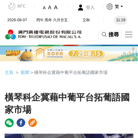
30˚C
繁
A
A
登入
A
2026-08-07
丙午 馬年 六月廿五
立秋
11:19
搜尋
主頁
新聞
> 橫琴科企冀藉中葡平台拓葡語國家市場
橫琴科企冀藉中葡平台拓葡語國
家市場