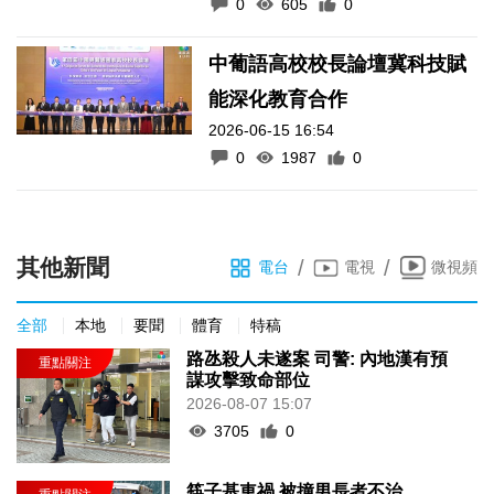
0
605
0
中葡語高校校長論壇冀科技賦
能深化教育合作
2026-06-15 16:54
0
1987
0
其他新聞
/
/
電台
電視
微視頻
全部
本地
要聞
體育
特稿
路氹殺人未遂案 司警: 內地漢有預
謀攻擊致命部位
2026-08-07 15:07
3705
0
筷子基車禍 被撞男長者不治