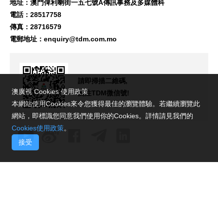
地址：澳門俾利喇街一五七號A傳訊事務及多媒體科
電話：28517758
傳真：28716579
電郵地址：
enquiry@tdm.com.mo
請即掃描二維碼,
澳廣視 Cookies 使用政策
關注TDM微信號!
本網站使用Cookies來令您獲得最佳的瀏覽體驗。若繼續瀏覽此
網站，即標識您同意我們使用你的Cookies。詳情請見我們的
Cookies使用政策
。
接受