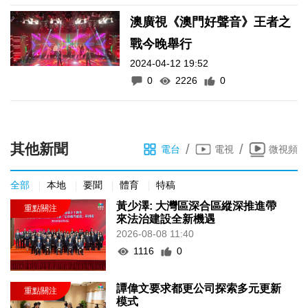
澳廣視《澳門好聲音》王者之
戰今晚舉行
2024-04-12 19:52
0
2226
0
其他新聞
/
/
電台
電視
微視頻
全部
本地
要聞
體育
特稿
黃少澤: 大灣區深合區縱深推進帶
來法治建設全新機遇
2026-08-08 11:40
1116
0
譚偉文要求都更公司探索多元更新
模式