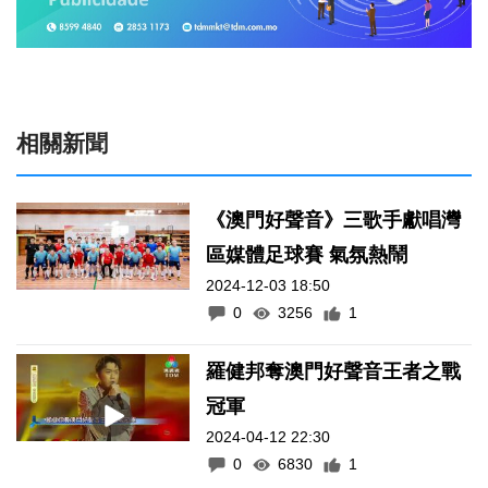
相關新聞
《澳門好聲音》三歌手獻唱灣
區媒體足球賽 氣氛熱鬧
2024-12-03 18:50
0
3256
1
羅健邦奪澳門好聲音王者之戰
冠軍
2024-04-12 22:30
0
6830
1