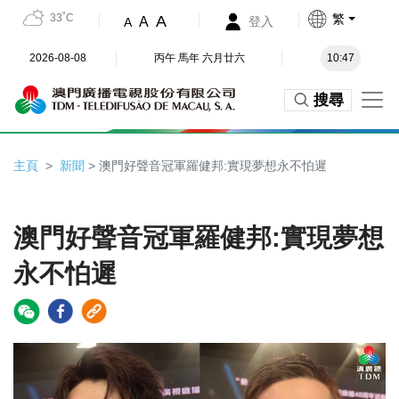
33˚C
繁
A
A
登入
A
2026-08-08
丙午 馬年 六月廿六
10:47
搜尋
主頁
新聞
> 澳門好聲音冠軍羅健邦:實現夢想永不怕遲
澳門好聲音冠軍羅健邦:實現夢想
永不怕遲