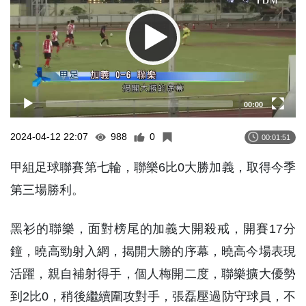
00:00
2024-04-12 22:07
988
0
00:01:51
甲組足球聯賽第七輪，聯樂6比0大勝加義，取得今季
第三場勝利。
黑衫的聯樂，面對榜尾的加義大開殺戒，開賽17分
鐘，曉高勁射入網，揭開大勝的序幕，曉高今場表現
活躍，親自補射得手，個人梅開二度，聯樂擴大優勢
到2比0，稍後繼續圍攻對手，張磊壓過防守球員，不