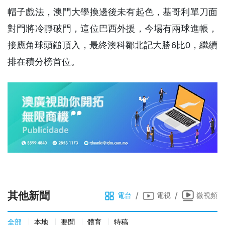
帽子戲法，澳門大學換邊後未有起色，基哥利單刀面
對門將冷靜破門，這位巴西外援，今場有兩球進帳，
接應角球頭鎚頂入，最終澳科鄒北記大勝6比0，繼續
排在積分榜首位。
其他新聞
/
/
電台
電視
微視頻
全部
本地
要聞
體育
特稿