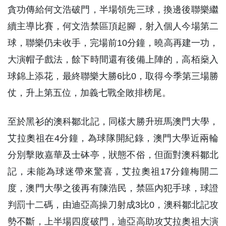
貪功傳給何文浩破門，半場領先三球，換邊後聯樂繼
續主導比賽，何文浩禁區頂起腳，射入個人今場第二
球，聯樂仍未收手，完場前10分鐘，曉高再建一功，
大演帽子戲法，餘下時間還有後備上陣的，高栢燊入
球錦上添花，最終聯樂大勝6比0，取得今季第三場勝
仗，升上第五位，加義七戰全敗排榜尾。
至於黑衫的澳科鄒北記，同樣大勝升班馬澳門大學，
艾拉奧祖在4分鐘，為球隊開紀錄，澳門大學近兩輪
分別擊敗嘉華及士砵亭，狀態不俗，但面對澳科鄒北
記，未能為球迷帶來驚喜，艾拉奧祖17分鐘梅開二
度，澳門大學之後再有陳浩民，禁區內犯手球，球證
判罰十二碼，由迪亞高操刀射成3比0，澳科鄒北記攻
勢不斷，上半場四度破門，迪亞高助攻艾拉奧祖大演