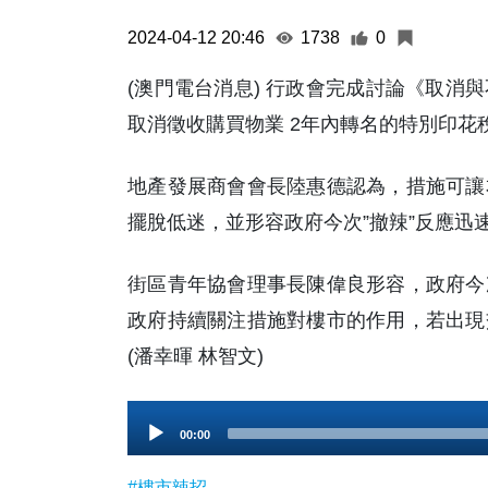
2024-04-12 20:46
1738
0
(澳門電台消息) 行政會完成討論《取消
取消徵收購買物業 2年內轉名的特別印花稅
地產發展商會會長陸惠德認為，措施可讓
擺脫低迷，並形容政府今次”撤辣”反應迅
街區青年協會理事長陳偉良形容，政府今
政府持續關注措施對樓市的作用，若出現
(潘幸暉 林智文)
Audio
00:00
Player
#樓市辣招