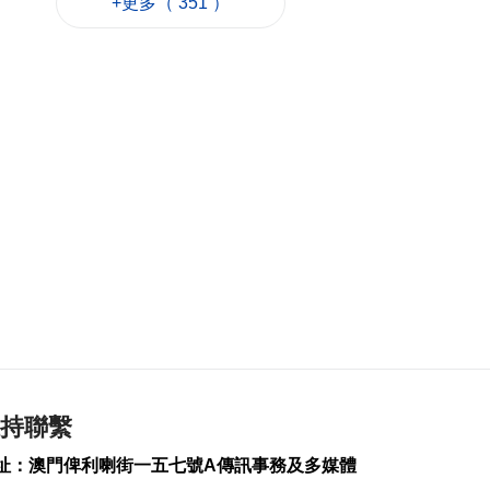
+更多（ 351 ）
站聯動社區加強推廣
2026-08-08 11:22
230
0
《夢影牡丹亭》糅合
雙非遺現代話劇展文
化交融
2026-08-08 10:55
138
0
亞婆井單位火警撲滅
疑涉熱水爐電線短路
2026-08-08 10:43
299
0
港珠澳大橋跨境貨物
轉運站3年發揮物流實
用
2026-08-08 10:34
持聯繫
157
0
址：澳門俾利喇街一五七號A傳訊事務及多媒體
美上訴法院維持白宮