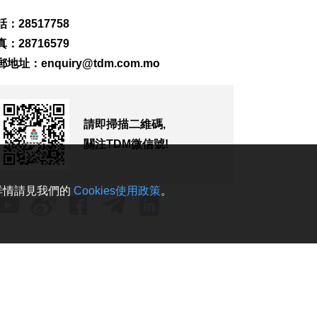
宴會廳改造停工令
：28517758
2026-08-08 10:32
133
0
：28716579
郵地址：
enquiry@tdm.com.mo
澤連斯基訪塞爾維亞
冀建設性合作
2026-08-08 10:23
145
0
請即掃描二維碼,
關注TDM微信號!
“白海豚”料最快明晚
登陸浙閩沿海
2026-08-08 08:46
。詳情請見我們的
Cookies使用政策
。
309
0
未來數日仍酷熱 下週
中驟雨增多
2026-08-08 08:32
397
0
美參院通過對俄制裁
案 擬向俄油氣買家徵