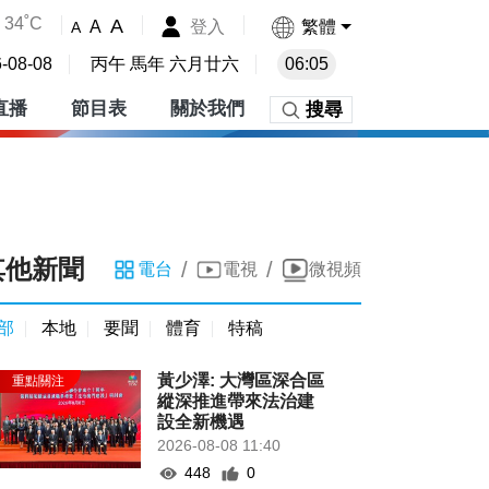
34˚C
A
登入
繁體
A
A
-08-08
丙午 馬年 六月廿六
06:05
直播
節目表
關於我們
搜尋
其他新聞
/
/
電台
電視
微視頻
部
本地
要聞
體育
特稿
黃少澤: 大灣區深合區
縱深推進帶來法治建
設全新機遇
2026-08-08 11:40
448
0