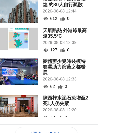
熄 約30人自行疏散
2026-08-08 12:44
612
0
天氣酷熱 外港錄最高
溫35.5°C
2026-08-08 12:39
127
0
團體辦少兒時裝模特
賽冀助力演藝之都發
展
2026-08-08 12:33
62
0
陝西柞水泥石流增至2
死1人仍失蹤
2026-08-08 12:20
73
0
托所倡生育友好加油