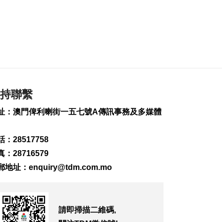
能化發展扶持政策
2026-08-07 16:25
121
0
上半年旅客人均非博
彩消費2123元 按年升
7.8%
2026-08-07 16:22
持聯繫
117
0
址：澳門俾利喇街一五七號A傳訊事務及多媒體
上半年新成立公司
2726間
2026-08-07 16:20
：28517758
127
0
：28716579
內地漢涉不法匯兌被
郵地址：
enquiry@tdm.com.mo
捕
2026-08-07 16:11
167
0
請即掃描二維碼,
氹仔徐日昇寅公馬路