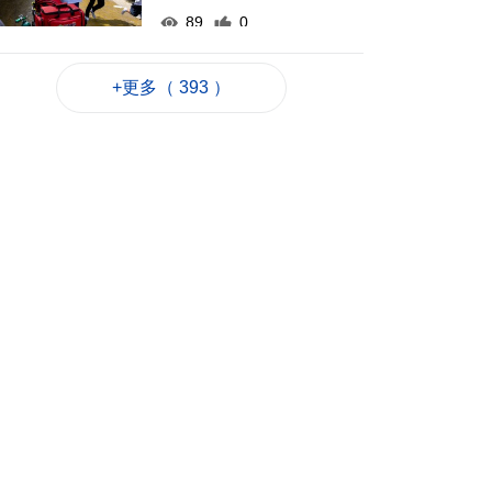
89
0
河南公安公布“三支一
扶”筆試存在作弊犯罪
+更多（ 393 ）
2026-08-07 17:48
75
0
德國萊茵河水位下降
露出二戰未爆炸彈
2026-08-07 17:39
111
0
澳車北上APP優化界
面 增已預約通關紀錄
2026-08-07 17:30
164
0
顏奕恆促增青洲公共
泊車空間
2026-08-07 17:14
124
0