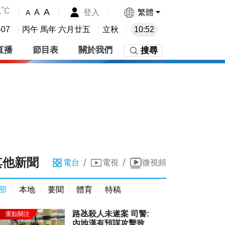
1˚C
A
登入
繁體
A
A
-07
丙午 馬年 六月廿五
立秋
10:52
直播
節目表
關於我們
搜尋
其他新聞
/
/
電台
電視
微視頻
部
本地
要聞
體育
特稿
路氹殺人未遂案 司警:
內地漢有預謀攻擊致