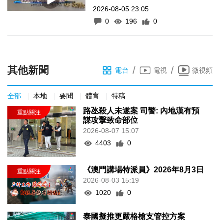
2026-08-05 23:05
0
196
0
其他新聞
/
/
電台
電視
微視頻
全部
本地
要聞
體育
特稿
路氹殺人未遂案 司警: 內地漢有預
謀攻擊致命部位
2026-08-07 15:07
4403
0
《澳門講場特派員》2026年8月3日
2026-08-03 15:19
1020
0
泰國擬推更嚴格槍支管控方案