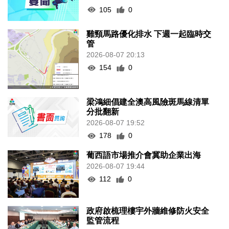
105
0
雞頸馬路優化排水 下週一起臨時交
管
2026-08-07 20:13
154
0
梁鴻細倡建全澳高風險斑馬線清單
分批翻新
2026-08-07 19:52
178
0
葡西語市場推介會冀助企業出海
2026-08-07 19:44
112
0
政府啟梳理樓宇外牆維修防火安全
監管流程