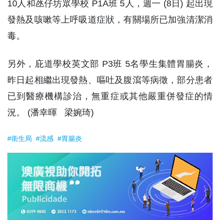
10人和氹仔坊眾學校 P1A班 5人，週一 (8日) 起出現
發熱及咳嗽等上呼吸道症狀，有關場所已加強清潔消
毒。
另外，庇道學校英文部 P3班 5名學生集體胃腸炎，
昨日起相繼出現發熱、嘔吐及腹瀉等病徵，部分患者
已到醫療機構診治，無重症或其他嚴重併發症的情
況。 (潘幸暉 梁婉琦)
#衛生局
#流感
#胃腸炎