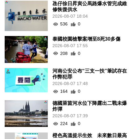
氹仔徐日昇寅公馬路爆水管完成維
修恢復供水
2026-08-07 18:04
536
0
泰國校園槍擊案增至8死30多傷
2026-08-07 17:55
208
0
河南公安公布“三支一扶”筆試存在
作弊犯罪
2026-08-07 17:48
164
0
德國萊茵河水位下降露出二戰未爆
炸彈
2026-08-07 17:39
224
0
橙色高溫提示生效 未來數日最高