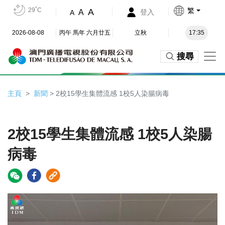
29˚C
繁
A
A
登入
A
2026-08-08
丙午 馬年 六月廿五
立秋
17:35
搜尋
主頁
新聞
> 2校15學生集體流感 1校5人染腸病毒
2校15學生集體流感 1校5人染腸
病毒